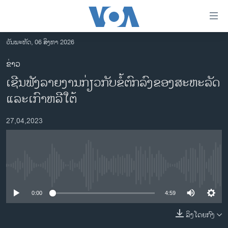
ລິ້ງ
ສຳຫລັບ
ເຂົ້າ
ວັນພະຫັດ, 06 ສິງຫາ 2026
ຫາ
ໂຮມເພຈ
ຂ່າວ
ຂ້າມ
ລາວ
ເຊີນ​ຟັງ​ລາຍ​ງານ​ກ່ຽວກັບ​ຂໍ້​ຕົກ​ລົງ​ຂອງສະ​ຫະ​ລັດ
ຂ້າມ
ອາເມຣິກາ
ຂ້າມ
ແລະ​ເກົາ​ຫລີ​ໃຕ້
ໄປ
ການເລືອກຕັ້ງ ປະທານາທີບໍດີ ສະຫະລັດ 2024
ຫາ
27,04,2023
ຂ່າວ​ຈີນ
ຊອກ
ຄົ້ນ
ໂລກ
ເອເຊຍ
No media source currently available
ອິດສະຫຼະພາບດ້ານການຂ່າວ
0:00
4:59
ຊີວິດຊາວລາວ
ລິງໂດຍກົງ
ຊຸມຊົນຊາວລາວ