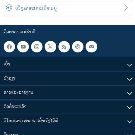
ເບິ່ງລາຍການວິທະຍຸ
ຕິດຕາມພວກເຮົາ ທີ່
ເບິ່ງ
ຟັງສຽງ
ຂ່າວແລະລາຍງານ
ຕິດຕໍ່ພວກເຮົາ
ວີໂອເອລາວ ສາມາດ ເຂົ້າເຖິງໄດ້ທີ່
​ລິ້ງ​ຕ່າງໆ