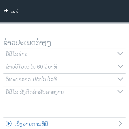
ວິທະຍາສາດ-ເທັກໂນໂລຈີ
ແຊຣ໌
ທຸລະກິດ
ພາສາອັງກິດ
ວີດີໂອ
ຂ່າວປະເພດຕ່າງໆ
ສຽງ
ວີດີໂອຂ່າວ
ລາຍການກະຈາຍສຽງ
ຕິດຕາມພວກເຮົາ ທີ່
ຂ່າວວີໂອເອໃນ 60 ວິນາທີ
ລາຍງານ
ວິທະຍາສາດ-ເທັກໂນໂລຈີ
ພາສາຕ່າງໆ
ວີດີໂອ ອັງກິດສຳລັບລາຍງານ
ເບິ່ງລາຍການທີວີ