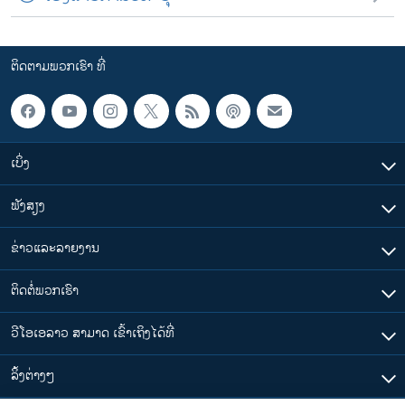
ຕິດຕາມພວກເຮົາ ທີ່
ເບິ່ງ
ຟັງສຽງ
ຂ່າວແລະລາຍງານ
ຕິດຕໍ່ພວກເຮົາ
ວີໂອເອລາວ ສາມາດ ເຂົ້າເຖິງໄດ້ທີ່
​ລິ້ງ​ຕ່າງໆ