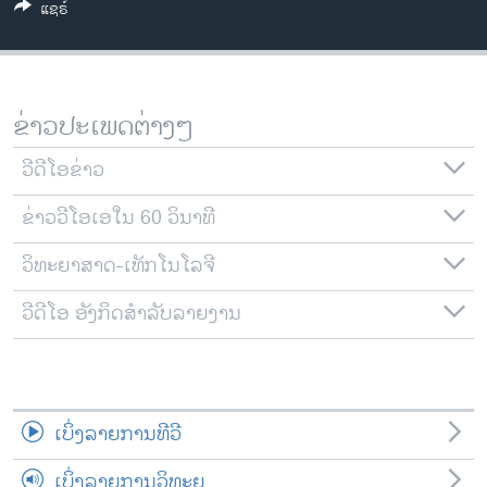
ແຊຣ໌
ວິທະຍາສາດ-ເທັກໂນໂລຈີ
ທຸລະກິດ
ພາສາອັງກິດ
ຂ່າວປະເພດຕ່າງໆ
ວີດີໂອ
ວີດີໂອຂ່າວ
ສຽງ
ຂ່າວວີໂອເອໃນ 60 ວິນາທີ
ລາຍການກະຈາຍສຽງ
ຕິດຕາມພວກເຮົາ ທີ່
ລາຍງານ
ວິທະຍາສາດ-ເທັກໂນໂລຈີ
ວີດີໂອ ອັງກິດສຳລັບລາຍງານ
ພາສາຕ່າງໆ
ເບິ່ງລາຍການທີວີ
ເບິ່ງລາຍການວິທະຍຸ