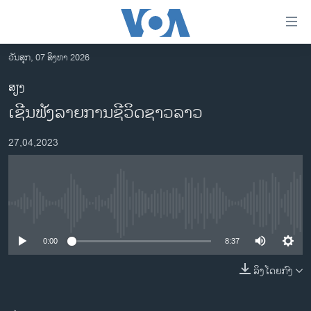
ລິ້ງ
ສຳຫລັບ
ເຂົ້າ
ວັນສຸກ, 07 ສິງຫາ 2026
ຫາ
ໂຮມເພຈ
ສຽງ
ຂ້າມ
ລາວ
ເຊີນຟັງລາຍການຊີວິດຊາວລາວ
ຂ້າມ
ອາເມຣິກາ
ຂ້າມ
27,04,2023
ໄປ
ການເລືອກຕັ້ງ ປະທານາທີບໍດີ ສະຫະລັດ 2024
ຫາ
ຂ່າວ​ຈີນ
ຊອກ
ຄົ້ນ
ໂລກ
No media source currently available
ເອເຊຍ
0:00
8:37
ອິດສະຫຼະພາບດ້ານການຂ່າວ
ຊີວິດຊາວລາວ
ລິງໂດຍກົງ
ຊຸມຊົນຊາວລາວ