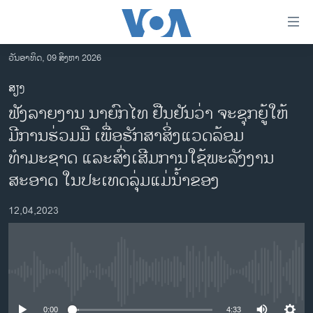
ລິ້ງ
ສຳຫລັບ
ເຂົ້າ
ວັນອາທິດ, 09 ສິງຫາ 2026
ຫາ
ໂຮມເພຈ
ສຽງ
ຂ້າມ
ລາວ
ຟັງລາຍງານ ນາຍົກໄທ ຢືນຢັນວ່າ ຈະຊຸກຍູ້ໃຫ້
ຂ້າມ
ອາເມຣິກາ
ຂ້າມ
ມີການຮ່ວມມື ເພື່ອຮັກສາສິ່ງແວດລ້ອມ
ໄປ
ການເລືອກຕັ້ງ ປະທານາທີບໍດີ ສະຫະລັດ 2024
ທຳມະຊາດ ແລະສົ່ງເສີມການໃຊ້ພະລັງງານ
ຫາ
ຂ່າວ​ຈີນ
ສະອາດ ໃນປະເທດລຸ່ມແມ່ນ້ຳຂອງ
ຊອກ
ຄົ້ນ
ໂລກ
12,04,2023
ເອເຊຍ
ອິດສະຫຼະພາບດ້ານການຂ່າວ
ຊີວິດຊາວລາວ
No media source currently available
ຊຸມຊົນຊາວລາວ
0:00
4:33