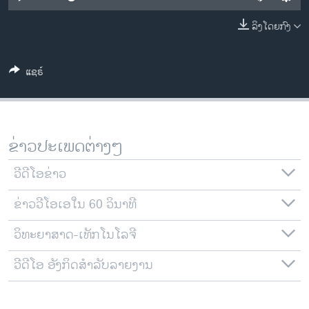
ວິທະຍາສາດ-ເທັກໂນໂລຈີ
ລິງໂດຍກົງ
ທຸລະກິດ
ພາສາອັງກິດ
ແຊຣ໌
ວີດີໂອ
ສຽງ
ລາຍການກະຈາຍສຽງ
ຂ່າວປະເພດຕ່າງໆ
ຕິດຕາມພວກເຮົາ ທີ່
ລາຍງານ
ວີດີໂອຂ່າວ
ຂ່າວວີໂອເອໃນ 60 ວິນາທີ
ພາສາຕ່າງໆ
ວິທະຍາສາດ-ເທັກໂນໂລຈີ
ວີດີໂອ ອັງກິດສຳລັບລາຍງານ