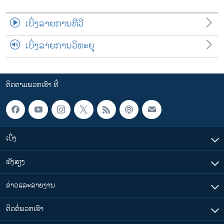
ເບິ່ງລາຍການທີວີ
ເບິ່ງລາຍການວິທະຍຸ
ຕິດຕາມພວກເຮົາ ທີ່
ເບິ່ງ
ຟັງສຽງ
ຂ່າວແລະລາຍງານ
ຕິດຕໍ່ພວກເຮົາ