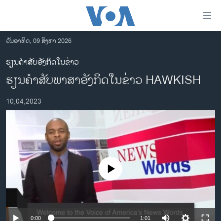
ລິ້ງ
ສຳຫລັບ
ເຂົ້າ
ວັນອາທິດ, 09 ສິງຫາ 2026
ຫາ
ໂຮມເພຈ
ຮຽນຄຳສັບອັງກິດໃນຂ່າວ
ຂ້າມ
ລາວ
ຮຽນຄຳສັບພາສາອັງກິດໃນຂ່າວ HAWKISH
ຂ້າມ
ອາເມຣິກາ
ຂ້າມ
10,04,2023
ໄປ
ການເລືອກຕັ້ງ ປະທານາທີບໍດີ ສະຫະລັດ 2024
ຫາ
ຂ່າວ​ຈີນ
ຊອກ
ຄົ້ນ
ໂລກ
ເອເຊຍ
No media source currently available
ອິດສະຫຼະພາບດ້ານການຂ່າວ
ຊີວິດຊາວລາວ
ຊຸມຊົນຊາວລາວ
0:00
1:01