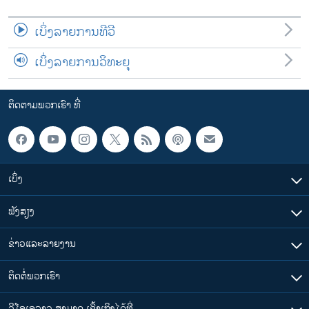
ເບິ່ງລາຍການທີວີ
ເບິ່ງລາຍການວິທະຍຸ
ຕິດຕາມພວກເຮົາ ທີ່
ເບິ່ງ
ຟັງສຽງ
ຂ່າວແລະລາຍງານ
ຕິດຕໍ່ພວກເຮົາ
ວີໂອເອລາວ ສາມາດ ເຂົ້າເຖິງໄດ້ທີ່