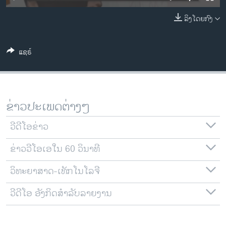
ວິທະຍາສາດ-ເທັກໂນໂລຈີ
ລິງໂດຍກົງ
ທຸລະກິດ
ພາສາອັງກິດ
ແຊຣ໌
ວີດີໂອ
ສຽງ
ລາຍການກະຈາຍສຽງ
ຂ່າວປະເພດຕ່າງໆ
ຕິດຕາມພວກເຮົາ ທີ່
ລາຍງານ
ວີດີໂອຂ່າວ
ຂ່າວວີໂອເອໃນ 60 ວິນາທີ
ພາສາຕ່າງໆ
ວິທະຍາສາດ-ເທັກໂນໂລຈີ
ວີດີໂອ ອັງກິດສຳລັບລາຍງານ