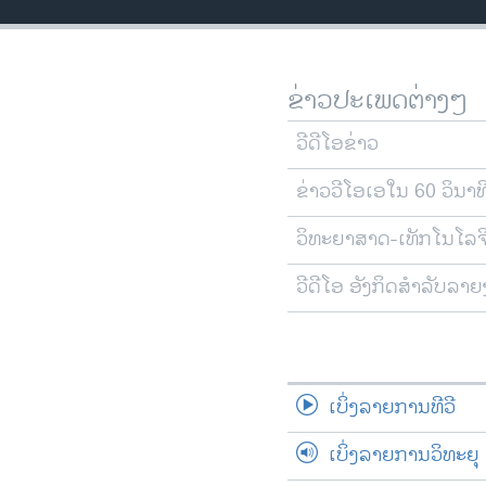
ວິທະຍາສາດ-ເທັກໂນໂລຈີ
ທຸລະກິດ
ຂ່າວປະເພດຕ່າງໆ
ພາສາອັງກິດ
ວີດີໂອ
ວີດີໂອຂ່າວ
ສຽງ
ຂ່າວວີໂອເອໃນ 60 ວິນາທ
ລາຍການກະຈາຍສຽງ
ວິທະຍາສາດ-ເທັກໂນໂລຈ
ລາຍງານ
ວີດີໂອ ອັງກິດສຳລັບລາ
ເບິ່ງລາຍການທີວີ
ເບິ່ງລາຍການວິທະຍຸ