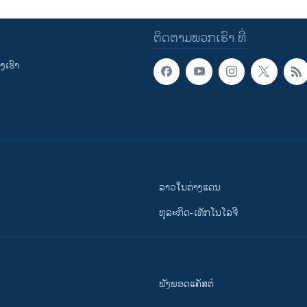
ຕິດຕາມພວກເຮົາ ທີ່
ເຮົາ
ລາວໃນຕ່າງແດນ
ທຸລະກິດ-ເທັກໂນໂລຈີ
ຟັງພອດແຄັສຕ໌