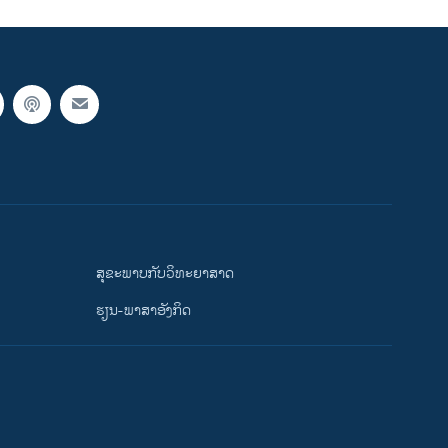
ສຸຂະພາບກັບວິທະຍາສາດ
ຮຽນ-ພາສາອັງກິດ