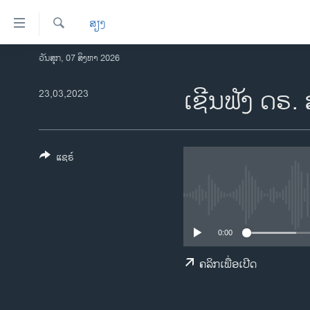
ລິ້ງ
ສຽງ
ສຳຫລັບ
ເຂົ້າ
ຄົ້ນຫາ
ວັນສຸກ, 07 ສິງຫາ 2026
ໂຮມເພຈ
ຫາ
ລາວ
​ເຊີນ​ຟັງ ດ​ຣ.
23,03,2023
ຂ້າມ
ຂ້າມ
ອາເມຣິກາ
ຂ້າມ
ການເລືອກຕັ້ງ ປະທານາທີບໍດີ ສະຫະລັດ
ໄປ
2024
ແຊຣ໌
ຫາ
ຂ່າວ​ຈີນ
ຊອກ
ຄົ້ນ
ໂລກ
ເອເຊຍ
0:00
ອິດສະຫຼະພາບດ້ານການຂ່າວ
ຄລິກເພື່ອເປີດ
ຊີວິດຊາວລາວ
ຊຸມຊົນຊາວລາວ