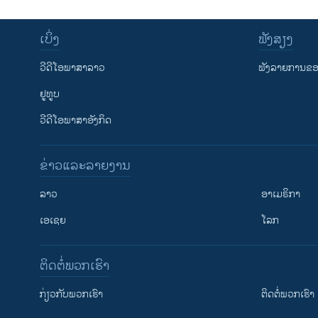
ເບິ່ງ
ຟັງສຽງ
ວີດີໂອພາສາລາວ
ຟັງລາຍການຂອງ
ຢູທູບ
ວີດີໂອພາສາອັງກິດ
ຂ່າວແລະລາຍງານ
ລາວ
ອາເມຣິກາ
ເອເຊຍ
ໂລກ
ຕິດຕໍ່ພວກເຮົາ
ກ່ຽວກັບພວກເຮົາ
ຕິດຕໍ່ພວກເຮົາ