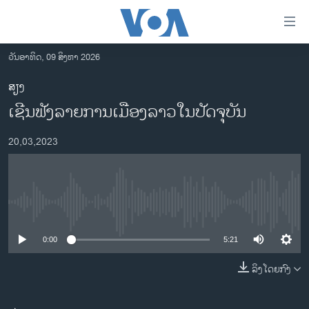
ລິ້ງ
ສຳຫລັບ
ເຂົ້າ
ວັນອາທິດ, 09 ສິງຫາ 2026
ຫາ
ໂຮມເພຈ
ສຽງ
ຂ້າມ
ລາວ
ເຊີນ​ຟັງ​ລາຍ​ການ​ເມືອງ​ລາວ​ໃນ​ປັດ​ຈຸ​ບັນ
ຂ້າມ
ອາເມຣິກາ
ຂ້າມ
20,03,2023
ໄປ
ການເລືອກຕັ້ງ ປະທານາທີບໍດີ ສະຫະລັດ 2024
ຫາ
ຂ່າວ​ຈີນ
ຊອກ
ຄົ້ນ
ໂລກ
No media source currently available
ເອເຊຍ
0:00
5:21
ອິດສະຫຼະພາບດ້ານການຂ່າວ
ຊີວິດຊາວລາວ
ລິງໂດຍກົງ
ຊຸມຊົນຊາວລາວ