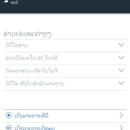
ແຊຣ໌
ວິທະຍາສາດ-ເທັກໂນໂລຈີ
ທຸລະກິດ
ພາສາອັງກິດ
ຂ່າວປະເພດຕ່າງໆ
ວີດີໂອ
ວີດີໂອຂ່າວ
ສຽງ
ຂ່າວວີໂອເອໃນ 60 ວິນາທີ
ລາຍການກະຈາຍສຽງ
ຕິດຕາມພວກເຮົາ ທີ່
ລາຍງານ
ວິທະຍາສາດ-ເທັກໂນໂລຈີ
ວີດີໂອ ອັງກິດສຳລັບລາຍງານ
ພາສາຕ່າງໆ
ເບິ່ງລາຍການທີວີ
ເບິ່ງລາຍການວິທະຍຸ