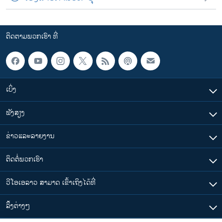
ຕິດຕາມພວກເຮົາ ທີ່
ເບິ່ງ
ຟັງສຽງ
ຂ່າວແລະລາຍງານ
ຕິດຕໍ່ພວກເຮົາ
ວີໂອເອລາວ ສາມາດ ເຂົ້າເຖິງໄດ້ທີ່
​ລິ້ງ​ຕ່າງໆ