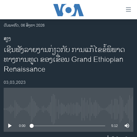
ລິ້ງ
ສຳຫລັບ
ເຂົ້າ
ວັນພະຫັດ, 06 ສິງຫາ 2026
ຫາ
ໂຮມເພຈ
ສຽງ
ຂ້າມ
ລາວ
ເຊີນຟັງລາຍງານກ່ຽວກັບ ການແກ້ໄຂຂໍ້ພິພາດ
ຂ້າມ
ອາເມຣິກາ
ຂ້າມ
ທາງການທູດ ຂອງເຂື່ອນ Grand Ethiopian
ໄປ
ການເລືອກຕັ້ງ ປະທານາທີບໍດີ ສະຫະລັດ 2024
Renaissance
ຫາ
ຂ່າວ​ຈີນ
ຊອກ
03,03,2023
ຄົ້ນ
ໂລກ
ເອເຊຍ
ອິດສະຫຼະພາບດ້ານການຂ່າວ
No media source currently available
ຊີວິດຊາວລາວ
0:00
5:12
ຊຸມຊົນຊາວລາວ