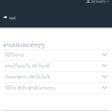
ລິງໂດຍກົງ
ວິທະຍາສາດ-ເທັກໂນໂລຈີ
ທຸລະກິດ
ແຊຣ໌
ພາສາອັງກິດ
ວີດີໂອ
ສຽງ
ຂ່າວປະເພດຕ່າງໆ
ລາຍການກະຈາຍສຽງ
ຕິດຕາມພວກເຮົາ ທີ່
ວີດີໂອຂ່າວ
ລາຍງານ
ຂ່າວວີໂອເອໃນ 60 ວິນາທີ
ວິທະຍາສາດ-ເທັກໂນໂລຈີ
ພາສາຕ່າງໆ
ວີດີໂອ ອັງກິດສຳລັບລາຍງານ