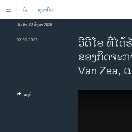
ລິ້ງ
ທຸລະກິດ
ສຳຫລັບ
ເຂົ້າ
ຄົ້ນຫາ
ວັນເສົາ, 08 ສິງຫາ 2026
ໂຮມເພຈ
ຫາ
ລາວ
ວີດີໂອ ທີ່ໄ
02,03,2023
ຂ້າມ
ຂ້າມ
ອາເມຣິກາ
ຂອງກິດຈະກາ
ຂ້າມ
ການເລືອກຕັ້ງ ປະທານາທີບໍດີ ສະຫະລັດ
ໄປ
2024
Van Zea, ເ
ຫາ
ຂ່າວ​ຈີນ
ຊອກ
ຄົ້ນ
ໂລກ
ແຊຣ໌
ເອເຊຍ
ອິດສະຫຼະພາບດ້ານການຂ່າວ
ຊີວິດຊາວລາວ
ຊຸມຊົນຊາວລາວ