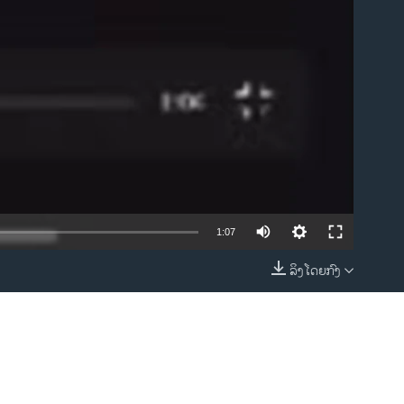
1:07
ລິງໂດຍກົງ
EMBED