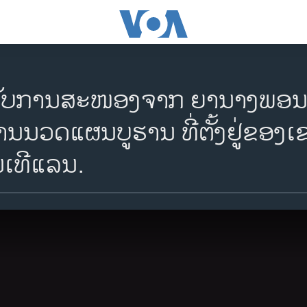
ດ້ຮັບການສະໜອງຈາກ ຍານາງພອນສະ
ນນວດແຜນບູຮານ ທີ່ຕັ້ງຢູ່ຂອງເ
ນເທີແລນ.