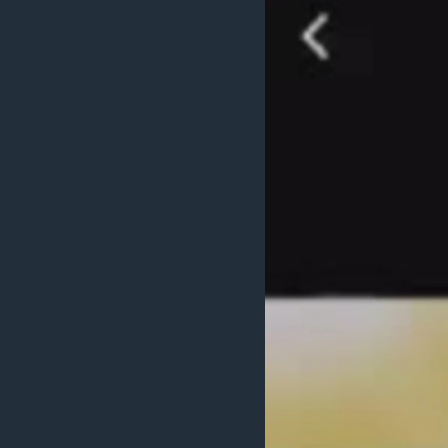
ວິທະຍາສາດ-ເທັກໂນໂລຈີ
ທຸລະກິດ
ພາສາອັງກິດ
ວີດີໂອ
ສຽງ
ລາຍການກະຈາຍສຽງ
ລາຍງານ