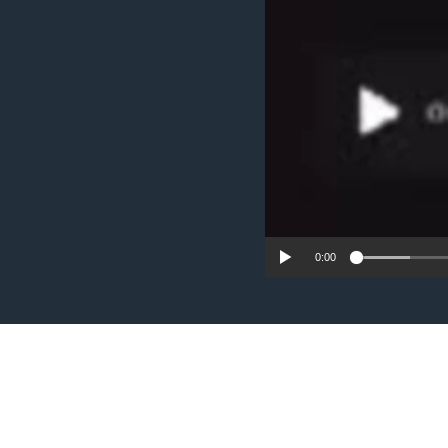
ຕິດຕາມພວກເຮົາ ທີ່
0:00
ພາສາຕ່າງໆ