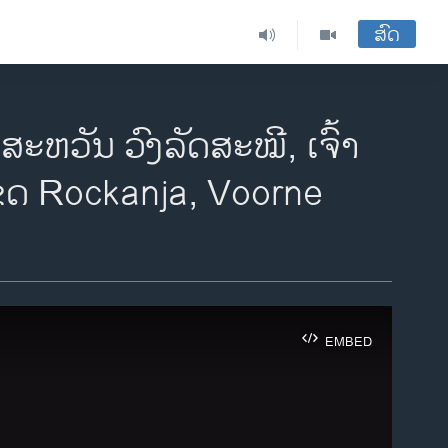
ສົດ
ຫວັນ ວົງລັດສະໝີ, ເຈົ້າ
ຂດ Rockanja, Voorne
EMBED