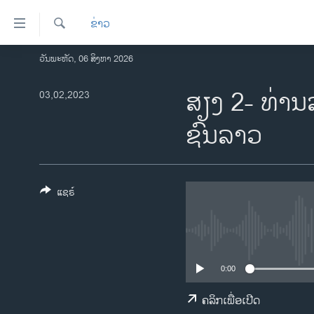
ລິ້ງ
ຂ່າວ
ສຳຫລັບ
ເຂົ້າ
ຄົ້ນຫາ
ວັນພະຫັດ, 06 ສິງຫາ 2026
ໂຮມເພຈ
ຫາ
ລາວ
ສຽງ 2- ທ່ານ​ລ
03,02,2023
ຂ້າມ
ຂ້າມ
ອາເມຣິກາ
ຊົນ​ລາວ
ຂ້າມ
ການເລືອກຕັ້ງ ປະທານາທີບໍດີ ສະຫະລັດ
ໄປ
2024
ຫາ
ຂ່າວ​ຈີນ
ຊອກ
ແຊຣ໌
ຄົ້ນ
ໂລກ
ເອເຊຍ
ອິດສະຫຼະພາບດ້ານການຂ່າວ
0:00
ຊີວິດຊາວລາວ
ຄລິກເພື່ອເປີດ
ຊຸມຊົນຊາວລາວ