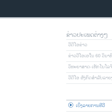
ວິທະຍາສາດ-ເທັກໂນໂລຈີ
ທຸລະກິດ
ພາສາອັງກິດ
ວີດີໂອ
ຂ່າວປະເພດຕ່າງໆ
ສຽງ
ວີດີໂອຂ່າວ
ລາຍການກະຈາຍສຽງ
ຂ່າວວີໂອເອໃນ 60 ວິນາທ
ລາຍງານ
ວິທະຍາສາດ-ເທັກໂນໂລຈ
ວີດີໂອ ອັງກິດສຳລັບລາ
ເບິ່ງລາຍການທີວີ