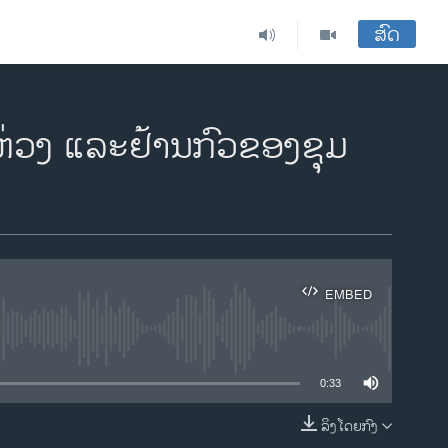
ສົດ
່ວງ ແລະ​ຢ້ານ​ກົວ​ຂອງ​ຊຸມ​
EMBED
ble
0:33
ລິງໂດຍກົງ
EMBED