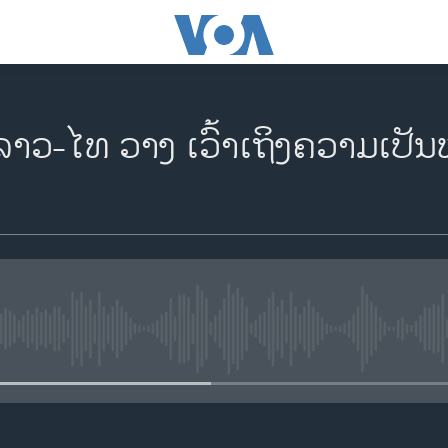
າວ-ໄທ ວາງ ເວົ້າ​ເຖິງ​ຄວາມ​ເປັນ​ຫ
No media source currently availa