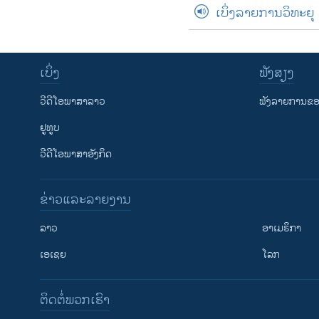
ເບິ່ງລາຍການວິທະຍຸ
ເບິ່ງ
ຟັງສຽງ
ວີດີໂອພາສາລາວ
ຟັງລາຍການຂອງ
ຢູທູບ
ວີດີໂອພາສາອັງກິດ
ຂ່າວແລະລາຍງານ
ລາວ
ອາເມຣິກາ
ເອເຊຍ
ໂລກ
ຕິດຕໍ່ພວກເຮົາ