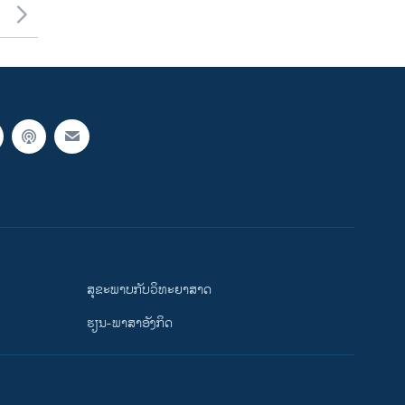
ສຸຂະພາບກັບວິທະຍາສາດ
ຮຽນ-ພາສາອັງກິດ