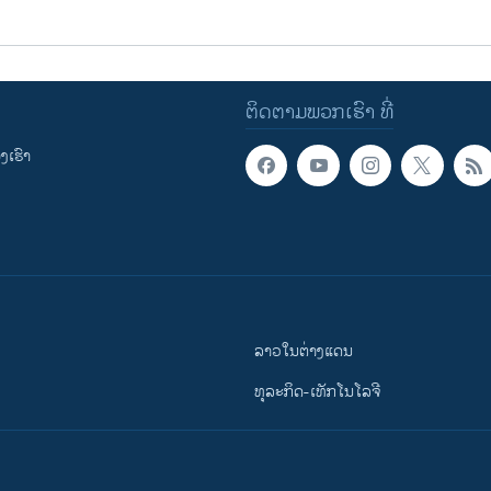
ຕິດຕາມພວກເຮົາ ທີ່
ເຮົາ
ລາວໃນຕ່າງແດນ
ທຸລະກິດ-ເທັກໂນໂລຈີ