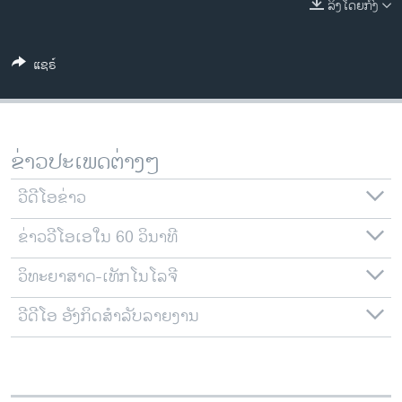
ລິງໂດຍກົງ
ວິທະຍາສາດ-ເທັກໂນໂລຈີ
ທຸລະກິດ
ແຊຣ໌
ພາສາອັງກິດ
ວີດີໂອ
ສຽງ
ຂ່າວປະເພດຕ່າງໆ
ລາຍການກະຈາຍສຽງ
ຕິດຕາມພວກເຮົາ ທີ່
ວີດີໂອຂ່າວ
ລາຍງານ
ຂ່າວວີໂອເອໃນ 60 ວິນາທີ
ວິທະຍາສາດ-ເທັກໂນໂລຈີ
ພາສາຕ່າງໆ
ວີດີໂອ ອັງກິດສຳລັບລາຍງານ