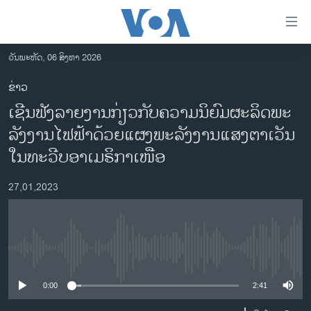
ລິ້ງ
ສຳຫລັບ
ເຂົ້າ
ວັນພະຫັດ, 06 ສິງຫາ 2026
ຫາ
ໂຮມເພຈ
ຂ່າວ
ຂ້າມ
ລາວ
ເຊີນ​ຟັງ​ລາຍ​ງານ​ກ່ຽວ​ກັບ​ຄວາມ​ນິ​ຍົມ​ຜະ​ລິດ​ພະ​
ຂ້າມ
ອາເມຣິກາ
ຂ້າມ
ລັງ​ງານ​ໄຟ​ຟ້າ​ດ້ວຍ​ແຜງ​ພະລັງ​ງານ​ແສງ​ຕາ​ເວັນ​
ໄປ
ການເລືອກຕັ້ງ ປະທານາທີບໍດີ ສະຫະລັດ 2024
ໃນ​ທະ​ວີບ​ອາ​ເມ​ຣິ​ກາ​ເໜືອ
ຫາ
ຂ່າວ​ຈີນ
ຊອກ
27,01,2023
ຄົ້ນ
ໂລກ
ເອເຊຍ
ອິດສະຫຼະພາບດ້ານການຂ່າວ
No media source currently available
ຊີວິດຊາວລາວ
0:00
2:41
ຊຸມຊົນຊາວລາວ