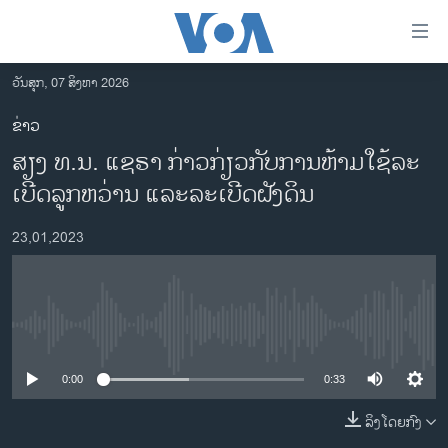
ລິ້ງ
ສຳຫລັບ
ເຂົ້າ
ວັນສຸກ, 07 ສິງຫາ 2026
ຫາ
ໂຮມເພຈ
ຂ່າວ
ຂ້າມ
ລາວ
ສຽງ ທ.ນ. ແຊ​ຣາ ກ່າວ​ກ່ຽວ​ກັບ​ການ​ຫ້າມ​ໃຊ້​ລະ​
ຂ້າມ
ອາເມຣິກາ
ຂ້າມ
ເບີດ​ລູກ​ຫວ່ານ ແລະ​ລະ​ເບີດຝັງ​ດິນ
ໄປ
ການເລືອກຕັ້ງ ປະທານາທີບໍດີ ສະຫະລັດ 2024
ຫາ
23,01,2023
ຂ່າວ​ຈີນ
ຊອກ
ຄົ້ນ
ໂລກ
ເອເຊຍ
No media source currently available
ອິດສະຫຼະພາບດ້ານການຂ່າວ
0:00
0:33
ຊີວິດຊາວລາວ
ລິງໂດຍກົງ
ຊຸມຊົນຊາວລາວ