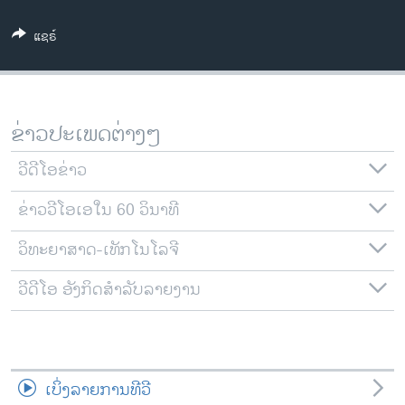
ວິທະຍາສາດ-ເທັກໂນໂລຈີ
ແຊຣ໌
ທຸລະກິດ
ພາສາອັງກິດ
ວີດີໂອ
ຂ່າວປະເພດຕ່າງໆ
ສຽງ
ວີດີໂອຂ່າວ
ລາຍການກະຈາຍສຽງ
ຕິດຕາມພວກເຮົາ ທີ່
ຂ່າວວີໂອເອໃນ 60 ວິນາທີ
ລາຍງານ
ວິທະຍາສາດ-ເທັກໂນໂລຈີ
ພາສາຕ່າງໆ
ວີດີໂອ ອັງກິດສຳລັບລາຍງານ
ເບິ່ງລາຍການທີວີ