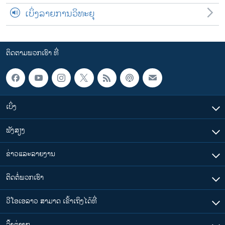
ເບິ່ງລາຍການວິທະຍຸ
ຕິດຕາມພວກເຮົາ ທີ່
ເບິ່ງ
ຟັງສຽງ
ຂ່າວແລະລາຍງານ
ຕິດຕໍ່ພວກເຮົາ
ວີໂອເອລາວ ສາມາດ ເຂົ້າເຖິງໄດ້ທີ່
​ລິ້ງ​ຕ່າງໆ