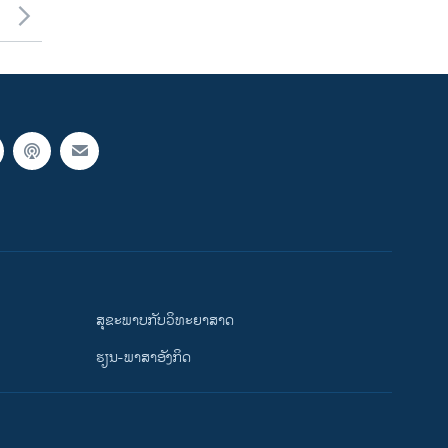
ສຸຂະພາບກັບວິທະຍາສາດ
ຮຽນ-ພາສາອັງກິດ