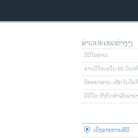
ວິທະຍາສາດ-ເທັກໂນໂລຈີ
ທຸລະກິດ
ພາສາອັງກິດ
ວີດີໂອ
ຂ່າວປະເພດຕ່າງໆ
ສຽງ
ວີດີໂອຂ່າວ
ລາຍການກະຈາຍສຽງ
ຂ່າວວີໂອເອໃນ 60 ວິນາທ
ລາຍງານ
ວິທະຍາສາດ-ເທັກໂນໂລຈ
ວີດີໂອ ອັງກິດສຳລັບລາ
ເບິ່ງລາຍການທີວີ