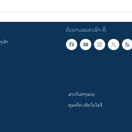
ຕິດຕາມພວກເຮົາ ທີ່
ເຮົາ
ລາວໃນຕ່າງແດນ
ທຸລະກິດ-ເທັກໂນໂລຈີ