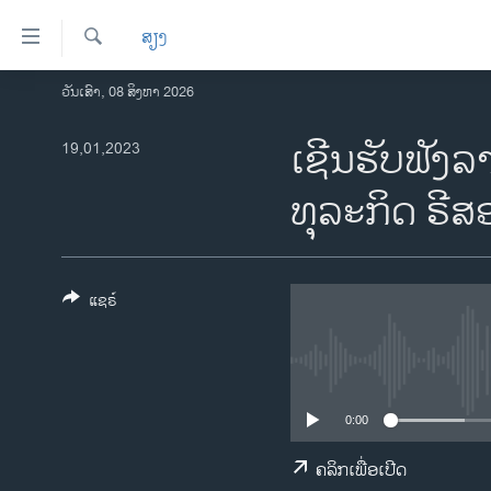
ລິ້ງ
ສຽງ
ສຳຫລັບ
ເຂົ້າ
ຄົ້ນຫາ
ວັນເສົາ, 08 ສິງຫາ 2026
ໂຮມເພຈ
ຫາ
ລາວ
ເຊີນຮັບຟັງ
19,01,2023
ຂ້າມ
ຂ້າມ
ອາເມຣິກາ
ທຸລະກິດ ຣີສ
ຂ້າມ
ການເລືອກຕັ້ງ ປະທານາທີບໍດີ ສະຫະລັດ
ໄປ
2024
ຫາ
ຂ່າວ​ຈີນ
ຊອກ
ແຊຣ໌
ຄົ້ນ
ໂລກ
ເອເຊຍ
ອິດສະຫຼະພາບດ້ານການຂ່າວ
0:00
ຊີວິດຊາວລາວ
ຄລິກເພື່ອເປີດ
ຊຸມຊົນຊາວລາວ