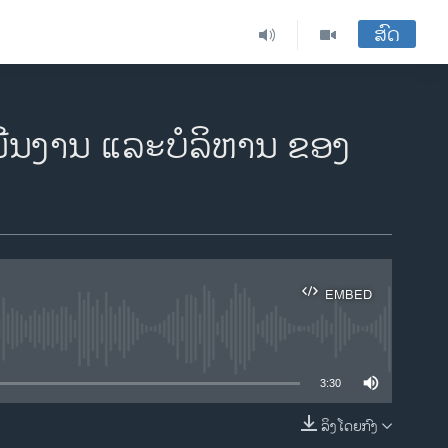
ສົດ
ເນີນງານ ແລະບໍລິຫານ ຂອງ
EMBED
ble
3:30
ລິງໂດຍກົງ
EMBED