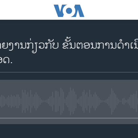
ລາຍງານກ່ຽວກັບ ຂັ້ນຕອນການດໍາ
ອດ.
No media source currently availa