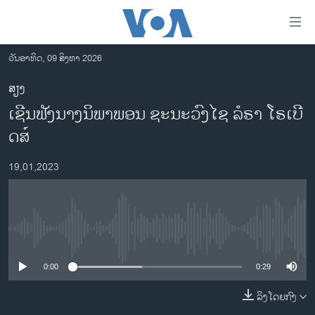
ລິ້ງ
ສຳຫລັບ
ເຂົ້າ
ວັນອາທິດ, 09 ສິງຫາ 2026
ຫາ
ໂຮມເພຈ
ສຽງ
ຂ້າມ
ລາວ
ເຊີນ​ຟັງ​ນາງ​ນິ​ພາ​ພອນ ​ຊະ​ນະ​ວົງ​ໄຊ ລໍ​ຣາ ໂຣ​ເບີ
ຂ້າມ
ອາເມຣິກາ
ຂ້າມ
ດ​ສ໌
ໄປ
ການເລືອກຕັ້ງ ປະທານາທີບໍດີ ສະຫະລັດ 2024
ຫາ
19,01,2023
ຂ່າວ​ຈີນ
ຊອກ
ຄົ້ນ
ໂລກ
ເອເຊຍ
No media source currently available
ອິດສະຫຼະພາບດ້ານການຂ່າວ
0:00
0:29
ຊີວິດຊາວລາວ
ລິງໂດຍກົງ
ຊຸມຊົນຊາວລາວ