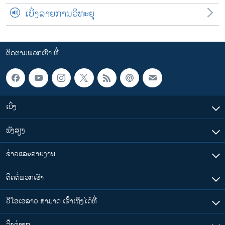
ເບິ່ງລາຍການວິທະຍຸ
ຕິດຕາມພວກເຮົາ ທີ່
ເບິ່ງ
ຟັງສຽງ
ຂ່າວແລະລາຍງານ
ຕິດຕໍ່ພວກເຮົາ
ວີໂອເອລາວ ສາມາດ ເຂົ້າເຖິງໄດ້ທີ່
​ລິ້ງ​ຕ່າງໆ