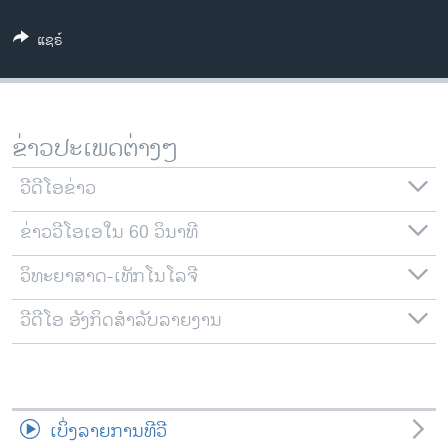
ວິທະຍາສາດ-ເທັກໂນໂລຈີ
ແຊຣ໌
ທຸລະກິດ
ພາສາອັງກິດ
ວີດີໂອ
ຂ່າວປະເພດຕ່າງໆ
ສຽງ
ວີດີໂອຂ່າວ
ລາຍການກະຈາຍສຽງ
ຕິດຕາມພວກເຮົາ ທີ່
ຂ່າວວີໂອເອໃນ 60 ວິນາທີ
ລາຍງານ
ວິທະຍາສາດ-ເທັກໂນໂລຈີ
ພາສາຕ່າງໆ
ວີດີໂອ ອັງກິດສຳລັບລາຍງານ
ເບິ່ງລາຍການທີວີ