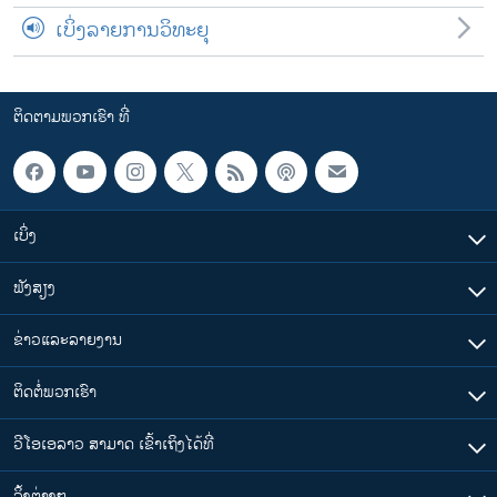
ເບິ່ງລາຍການວິທະຍຸ
ຕິດຕາມພວກເຮົາ ທີ່
ເບິ່ງ
ຟັງສຽງ
ຂ່າວແລະລາຍງານ
ຕິດຕໍ່ພວກເຮົາ
ວີໂອເອລາວ ສາມາດ ເຂົ້າເຖິງໄດ້ທີ່
​ລິ້ງ​ຕ່າງໆ