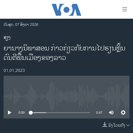
ລິ້ງ
ສຳຫລັບ
ເຂົ້າ
ວັນສຸກ, 07 ສິງຫາ 2026
ຫາ
ໂຮມເພຈ
ສຽງ
ຂ້າມ
ລາວ
ຍານາງນິພາສອນ ກ່າວກ່ຽວກັບການໄປຮຽນຫຼິ້ນ
ຂ້າມ
ອາເມຣິກາ
ຂ້າມ
ດົນຕີພື້ນເມືອງຂອງລາວ
ໄປ
ການເລືອກຕັ້ງ ປະທານາທີບໍດີ ສະຫະລັດ 2024
ຫາ
01,01,2023
ຂ່າວ​ຈີນ
ຊອກ
ຄົ້ນ
ໂລກ
ເອເຊຍ
No media source currently available
ອິດສະຫຼະພາບດ້ານການຂ່າວ
0:00
0:47
ຊີວິດຊາວລາວ
ລິງໂດຍກົງ
ຊຸມຊົນຊາວລາວ