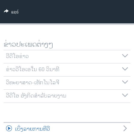
ວິທະຍາສາດ-ເທັກໂນໂລຈີ
ແຊຣ໌
ທຸລະກິດ
ພາສາອັງກິດ
ວີດີໂອ
ຂ່າວປະເພດຕ່າງໆ
ສຽງ
ວີດີໂອຂ່າວ
ລາຍການກະຈາຍສຽງ
ຕິດຕາມພວກເຮົາ ທີ່
ຂ່າວວີໂອເອໃນ 60 ວິນາທີ
ລາຍງານ
ວິທະຍາສາດ-ເທັກໂນໂລຈີ
ພາສາຕ່າງໆ
ວີດີໂອ ອັງກິດສຳລັບລາຍງານ
ເບິ່ງລາຍການທີວີ