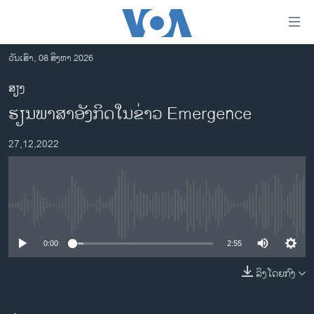
ລິ້ງ
ສຳຫລັບ
ເຂົ້າ
ວັນເສົາ, 08 ສິງຫາ 2026
ຫາ
ໂຮມເພຈ
ສຽງ
ຂ້າມ
ລາວ
​ຮຽນ​ພາ​ສາ​ອັງ​ກິດ​ໃນ​ຂ່າວ Emergence
ຂ້າມ
ອາເມຣິກາ
ຂ້າມ
27,12,2022
ໄປ
ການເລືອກຕັ້ງ ປະທານາທີບໍດີ ສະຫະລັດ 2024
ຫາ
ຂ່າວ​ຈີນ
ຊອກ
ຄົ້ນ
ໂລກ
No media source currently available
ເອເຊຍ
0:00
2:55
ອິດສະຫຼະພາບດ້ານການຂ່າວ
ຊີວິດຊາວລາວ
ລິງໂດຍກົງ
ຊຸມຊົນຊາວລາວ