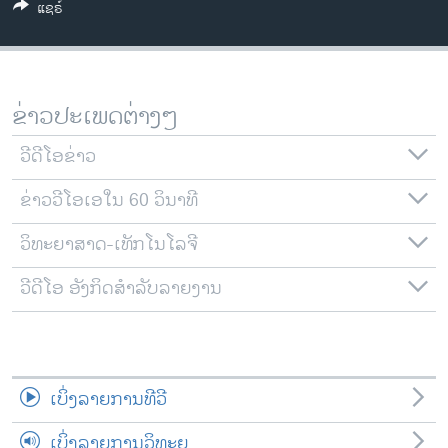
ແຊຣ໌
ວິທະຍາສາດ-ເທັກໂນໂລຈີ
ທຸລະກິດ
ພາສາອັງກິດ
ຂ່າວປະເພດຕ່າງໆ
ວີດີໂອ
ວີດີໂອຂ່າວ
ສຽງ
ຂ່າວວີໂອເອໃນ 60 ວິນາທີ
ລາຍການກະຈາຍສຽງ
ຕິດຕາມພວກເຮົາ ທີ່
ລາຍງານ
ວິທະຍາສາດ-ເທັກໂນໂລຈີ
ວີດີໂອ ອັງກິດສຳລັບລາຍງານ
ພາສາຕ່າງໆ
ເບິ່ງລາຍການທີວີ
ເບິ່ງລາຍການວິທະຍຸ