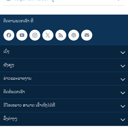
ຕິດຕາມພວກເຮົາ ທີ່
ເບິ່ງ
ຟັງສຽງ
ຂ່າວແລະລາຍງານ
ຕິດຕໍ່ພວກເຮົາ
ວີໂອເອລາວ ສາມາດ ເຂົ້າເຖິງໄດ້ທີ່
​ລິ້ງ​ຕ່າງໆ