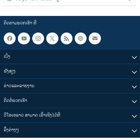
ຕິດຕາມພວກເຮົາ ທີ່
ເບິ່ງ
ຟັງສຽງ
ຂ່າວແລະລາຍງານ
ຕິດຕໍ່ພວກເຮົາ
ວີໂອເອລາວ ສາມາດ ເຂົ້າເຖິງໄດ້ທີ່
​ລິ້ງ​ຕ່າງໆ