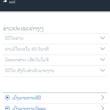
ແຊຣ໌
ວິທະຍາສາດ-ເທັກໂນໂລຈີ
ທຸລະກິດ
ພາສາອັງກິດ
ຂ່າວປະເພດຕ່າງໆ
ວີດີໂອ
ວີດີໂອຂ່າວ
ສຽງ
ຂ່າວວີໂອເອໃນ 60 ວິນາທີ
ລາຍການກະຈາຍສຽງ
ຕິດຕາມພວກເຮົາ ທີ່
ລາຍງານ
ວິທະຍາສາດ-ເທັກໂນໂລຈີ
ວີດີໂອ ອັງກິດສຳລັບລາຍງານ
ພາສາຕ່າງໆ
ເບິ່ງລາຍການທີວີ
ເບິ່ງລາຍການວິທະຍຸ