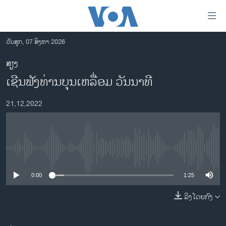
ລິ້ງ
ສຳຫລັບ
ເຂົ້າ
ວັນສຸກ, 07 ສິງຫາ 2026
ຫາ
ໂຮມເພຈ
ສຽງ
ຂ້າມ
ລາວ
ເຊີນ​ຟັງ​ທ່ານ​ບຸນ​ເຫລື່ອມ ວັນ​ນາ​ທີ
ຂ້າມ
ອາເມຣິກາ
ຂ້າມ
21,12,2022
ໄປ
ການເລືອກຕັ້ງ ປະທານາທີບໍດີ ສະຫະລັດ 2024
ຫາ
ຂ່າວ​ຈີນ
ຊອກ
ຄົ້ນ
ໂລກ
No media source currently available
ເອເຊຍ
0:00
1:25
ອິດສະຫຼະພາບດ້ານການຂ່າວ
ຊີວິດຊາວລາວ
ລິງໂດຍກົງ
ຊຸມຊົນຊາວລາວ