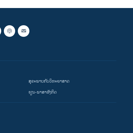
ສຸຂະພາບກັບວິທະຍາສາດ
ຮຽນ-ພາສາອັງກິດ