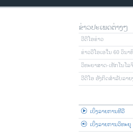
ວິທະຍາສາດ-ເທັກໂນໂລຈີ
ທຸລະກິດ
ຂ່າວປະເພດຕ່າງໆ
ພາສາອັງກິດ
ວີດີໂອ
ວີດີໂອຂ່າວ
ສຽງ
ຂ່າວວີໂອເອໃນ 60 ວິນາທ
ລາຍການກະຈາຍສຽງ
ວິທະຍາສາດ-ເທັກໂນໂລຈ
ລາຍງານ
ວີດີໂອ ອັງກິດສຳລັບລາ
ເບິ່ງລາຍການທີວີ
ເບິ່ງລາຍການວິທະຍຸ