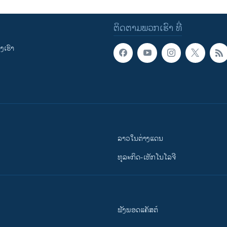
ຕິດຕາມພວກເຮົາ ທີ່
ເຮົາ
ລາວໃນຕ່າງແດນ
ທຸລະກິດ-ເທັກໂນໂລຈີ
ຟັງພອດແຄັສຕ໌