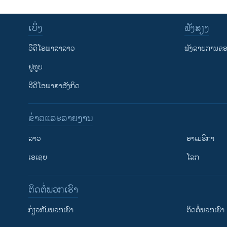
ເບິ່ງ
ຟັງສຽງ
ວີດີໂອພາສາລາວ
ຟັງລາຍການຂອງ
ຢູທູບ
ວີດີໂອພາສາອັງກິດ
ຂ່າວແລະລາຍງານ
ລາວ
ອາເມຣິກາ
ເອເຊຍ
ໂລກ
ຕິດຕໍ່ພວກເຮົາ
ກ່ຽວກັບພວກເຮົາ
ຕິດຕໍ່ພວກເຮົາ