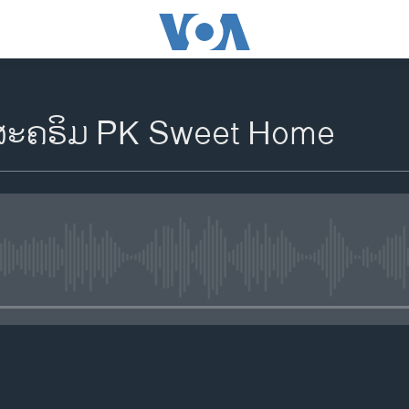
​ສະ​ຄ​ຣິມ PK Sweet Home
No media source currently availa