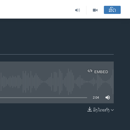
ສົດ
EMBED
ble
2:04
ລິງໂດຍກົງ
EMBED