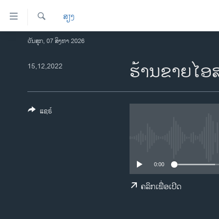
ລິ້ງ
ສຽງ
ສຳຫລັບ
ເຂົ້າ
ຄົ້ນຫາ
ວັນສຸກ, 07 ສິງຫາ 2026
ໂຮມເພຈ
ຫາ
ລາວ
ຮ້ານ​ຂາຍ​ໄອ
15,12,2022
ຂ້າມ
ຂ້າມ
ອາເມຣິກາ
ຂ້າມ
ການເລືອກຕັ້ງ ປະທານາທີບໍດີ ສະຫະລັດ
ໄປ
2024
ແຊຣ໌
ຫາ
ຂ່າວ​ຈີນ
ຊອກ
ຄົ້ນ
ໂລກ
ເອເຊຍ
0:00
ອິດສະຫຼະພາບດ້ານການຂ່າວ
ຄລິກເພື່ອເປີດ
ຊີວິດຊາວລາວ
ຊຸມຊົນຊາວລາວ