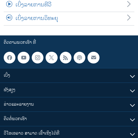
ເບິ່ງລາຍການທີວີ
ເບິ່ງລາຍການວິທະຍຸ
ຕິດຕາມພວກເຮົາ ທີ່
ເບິ່ງ
ຟັງສຽງ
ຂ່າວແລະລາຍງານ
ຕິດຕໍ່ພວກເຮົາ
ວີໂອເອລາວ ສາມາດ ເຂົ້າເຖິງໄດ້ທີ່