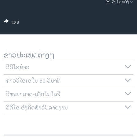
ລິງໂດຍກົງ
ວິທະຍາສາດ-ເທັກໂນໂລຈີ
ທຸລະກິດ
ແຊຣ໌
ພາສາອັງກິດ
ວີດີໂອ
ສຽງ
ຂ່າວປະເພດຕ່າງໆ
ລາຍການກະຈາຍສຽງ
ຕິດຕາມພວກເຮົາ ທີ່
ວີດີໂອຂ່າວ
ລາຍງານ
ຂ່າວວີໂອເອໃນ 60 ວິນາທີ
ວິທະຍາສາດ-ເທັກໂນໂລຈີ
ພາສາຕ່າງໆ
ວີດີໂອ ອັງກິດສຳລັບລາຍງານ