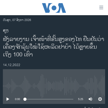
ລິ້ງ
ສຳຫລັບ
ເຂົ້າ
ວັນສຸກ, 07 ສິງຫາ 2026
ຫາ
ໂຮມເພຈ
ສຽງ
ຂ້າມ
ລາວ
ຟັງລາຍງານ ເຈົ້າໜ້າທີ່ຂັ້ນສູງຂອງໄທ ຢືນຢັນວ່າ
ຂ້າມ
ອາເມຣິກາ
ຂ້າມ
ເຄື່ອງຈັກລຸ້ນໃໝ່ໃຊ້ຜະລິດຢາບ້າ ໄດ້ຫຼາຍຂຶ້ນ
ໄປ
ການເລືອກຕັ້ງ ປະທານາທີບໍດີ ສະຫະລັດ 2024
ເຖິງ 100 ເທົ່າ
ຫາ
ຂ່າວ​ຈີນ
ຊອກ
14,12,2022
ຄົ້ນ
ໂລກ
ເອເຊຍ
ອິດສະຫຼະພາບດ້ານການຂ່າວ
No media source currently available
ຊີວິດຊາວລາວ
0:00
5:25
ຊຸມຊົນຊາວລາວ