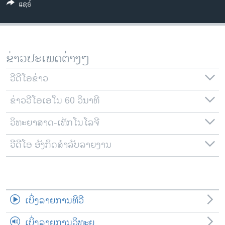
ແຊຣ໌
ວິທະຍາສາດ-ເທັກໂນໂລຈີ
ທຸລະກິດ
ພາສາອັງກິດ
ຂ່າວປະເພດຕ່າງໆ
ວີດີໂອ
ວີດີໂອຂ່າວ
ສຽງ
ຂ່າວວີໂອເອໃນ 60 ວິນາທີ
ລາຍການກະຈາຍສຽງ
ຕິດຕາມພວກເຮົາ ທີ່
ລາຍງານ
ວິທະຍາສາດ-ເທັກໂນໂລຈີ
ວີດີໂອ ອັງກິດສຳລັບລາຍງານ
ພາສາຕ່າງໆ
ເບິ່ງລາຍການທີວີ
ເບິ່ງລາຍການວິທະຍຸ