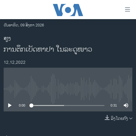
ລິ້ງ
ສຳຫລັບ
ເຂົ້າ
ວັນອາທິດ, 09 ສິງຫາ 2026
ຫາ
ໂຮມເພຈ
ສຽງ
ຂ້າມ
ລາວ
ການ​ຕຶກ​ເບັດ​ຫາ​ປາ ໃນ​ລະ​ດູ​ໜາວ
ຂ້າມ
ອາເມຣິກາ
ຂ້າມ
12,12,2022
ໄປ
ການເລືອກຕັ້ງ ປະທານາທີບໍດີ ສະຫະລັດ 2024
ຫາ
ຂ່າວ​ຈີນ
ຊອກ
ຄົ້ນ
ໂລກ
No media source currently available
ເອເຊຍ
0:00
0:31
ອິດສະຫຼະພາບດ້ານການຂ່າວ
ຊີວິດຊາວລາວ
ລິງໂດຍກົງ
ຊຸມຊົນຊາວລາວ