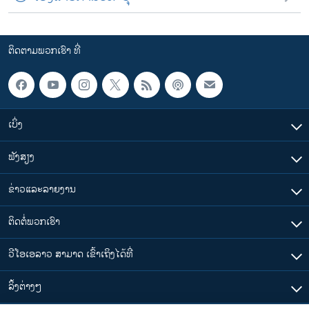
ຕິດຕາມພວກເຮົາ ທີ່
ເບິ່ງ
ຟັງສຽງ
ຂ່າວແລະລາຍງານ
ຕິດຕໍ່ພວກເຮົາ
ວີໂອເອລາວ ສາມາດ ເຂົ້າເຖິງໄດ້ທີ່
​ລິ້ງ​ຕ່າງໆ