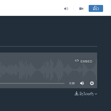
ສົດ
EMBED
ble
0:38
ລິງໂດຍກົງ
EMBED