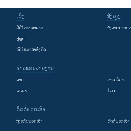
ເບິ່ງ
ຟັງສຽງ
ວີດີໂອພາສາລາວ
ຟັງລາຍການຂອງ
ຢູທູບ
ວີດີໂອພາສາອັງກິດ
ຂ່າວແລະລາຍງານ
ລາວ
ອາເມຣິກາ
ເອເຊຍ
ໂລກ
ຕິດຕໍ່ພວກເຮົາ
ກ່ຽວກັບພວກເຮົາ
ຕິດຕໍ່ພວກເຮົາ