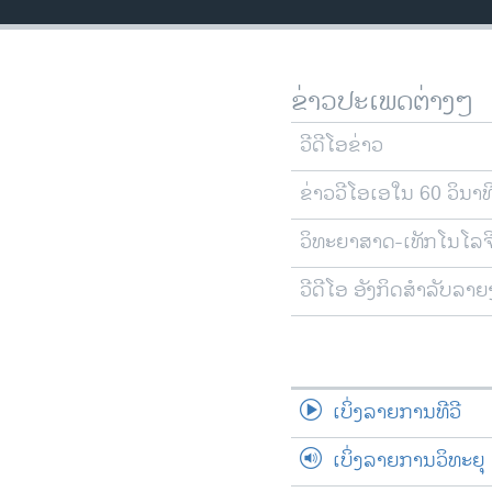
ວິທະຍາສາດ-ເທັກໂນໂລຈີ
ທຸລະກິດ
ຂ່າວປະເພດຕ່າງໆ
ພາສາອັງກິດ
ວີດີໂອ
ວີດີໂອຂ່າວ
ສຽງ
ຂ່າວວີໂອເອໃນ 60 ວິນາທ
ລາຍການກະຈາຍສຽງ
ວິທະຍາສາດ-ເທັກໂນໂລຈ
ລາຍງານ
ວີດີໂອ ອັງກິດສຳລັບລາ
ເບິ່ງລາຍການທີວີ
ເບິ່ງລາຍການວິທະຍຸ