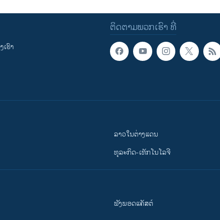
ຕິດຕາມພວກເຮົາ ທີ່
ເຮົາ
ລາວໃນຕ່າງແດນ
ທຸລະກິດ-ເທັກໂນໂລຈີ
ຟັງພອດແຄັສຕ໌