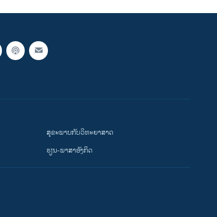
ສຸຂະພາບກັບວິທະຍາສາດ
ຮຽນ-ພາສາອັງກິດ