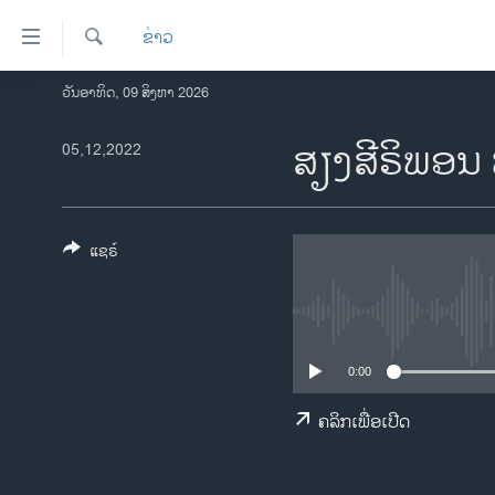
ລິ້ງ
ຂ່າວ
ສຳຫລັບ
ເຂົ້າ
ຄົ້ນຫາ
ວັນອາທິດ, 09 ສິງຫາ 2026
ໂຮມເພຈ
ຫາ
ລາວ
ສຽງ​ສີ​ຣິ​ພອນ
05,12,2022
ຂ້າມ
ຂ້າມ
ອາເມຣິກາ
ຂ້າມ
ການເລືອກຕັ້ງ ປະທານາທີບໍດີ ສະຫະລັດ
ໄປ
2024
ແຊຣ໌
ຫາ
ຂ່າວ​ຈີນ
ຊອກ
ຄົ້ນ
ໂລກ
ເອເຊຍ
0:00
ອິດສະຫຼະພາບດ້ານການຂ່າວ
ຄລິກເພື່ອເປີດ
ຊີວິດຊາວລາວ
ຊຸມຊົນຊາວລາວ