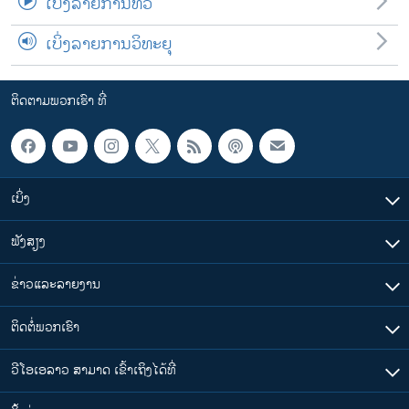
ເບິ່ງລາຍການທີວີ
ເບິ່ງລາຍການວິທະຍຸ
ຕິດຕາມພວກເຮົາ ທີ່
ເບິ່ງ
ຟັງສຽງ
ຂ່າວແລະລາຍງານ
ຕິດຕໍ່ພວກເຮົາ
ວີໂອເອລາວ ສາມາດ ເຂົ້າເຖິງໄດ້ທີ່