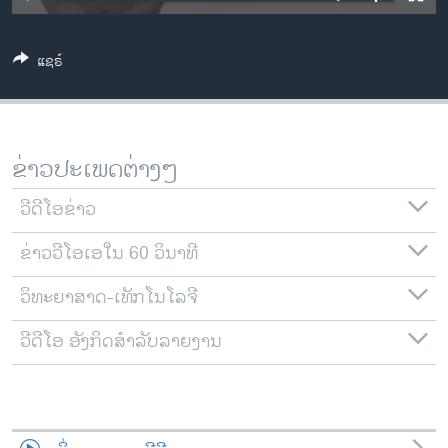
ວິທະຍາສາດ-ເທັກໂນໂລຈີ
ທຸລະກິດ
ແຊຣ໌
ພາສາອັງກິດ
ວີດີໂອ
ສຽງ
ຂ່າວປະເພດຕ່າງໆ
ລາຍການກະຈາຍສຽງ
ວີດີໂອຂ່າວ
ຕິດຕາມພວກເຮົາ ທີ່
ລາຍງານ
ຂ່າວວີໂອເອໃນ 60 ວິນາທີ
ວິທະຍາສາດ-ເທັກໂນໂລຈີ
ພາສາຕ່າງໆ
ວີດີໂອ ອັງກິດສຳລັບລາຍງານ