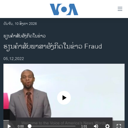
ລິ້ງ
ສຳຫລັບ
ເຂົ້າ
ວັນຈັນ, 10 ສິງຫາ 2026
ຫາ
ໂຮມເພຈ
ຮຽນຄຳສັບອັງກິດໃນຂ່າວ
ຂ້າມ
ລາວ
ຮຽນ​ຄຳ​ສັບ​ພາ​ສາ​ອັງ​ກິດ​ໃນ​ຂ່າວ Fraud
ຂ້າມ
ອາເມຣິກາ
ຂ້າມ
05,12,2022
ໄປ
ການເລືອກຕັ້ງ ປະທານາທີບໍດີ ສະຫະລັດ 2024
ຫາ
ຂ່າວ​ຈີນ
ຊອກ
ຄົ້ນ
ໂລກ
ເອເຊຍ
No media source currently available
ອິດສະຫຼະພາບດ້ານການຂ່າວ
ຊີວິດຊາວລາວ
ຊຸມຊົນຊາວລາວ
0:00
1:01