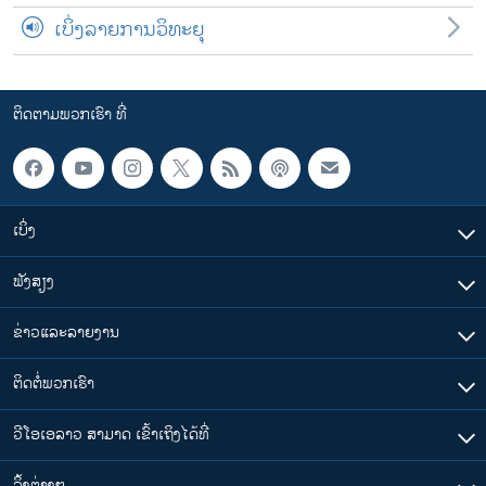
ເບິ່ງລາຍການວິທະຍຸ
ຕິດຕາມພວກເຮົາ ທີ່
ເບິ່ງ
ຟັງສຽງ
ຂ່າວແລະລາຍງານ
ຕິດຕໍ່ພວກເຮົາ
ວີໂອເອລາວ ສາມາດ ເຂົ້າເຖິງໄດ້ທີ່
​ລິ້ງ​ຕ່າງໆ