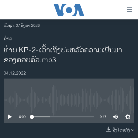
ລິ້ງ
ສຳຫລັບ
ເຂົ້າ
ວັນສຸກ, 07 ສິງຫາ 2026
ຫາ
ໂຮມເພຈ
ຂ່າວ
ຂ້າມ
ລາວ
ທ່ານ KP-2-ເວົ້າ​ເຖິງ​ປະ​ຫວັດ​ຄວາມ​ເປັນ​ມາ
ຂ້າມ
ອາເມຣິກາ
ຂ້າມ
ຂອງ​ຄອບ​ຄົວ.mp3
ໄປ
ການເລືອກຕັ້ງ ປະທານາທີບໍດີ ສະຫະລັດ 2024
ຫາ
04,12,2022
ຂ່າວ​ຈີນ
ຊອກ
ຄົ້ນ
ໂລກ
ເອເຊຍ
No media source currently available
ອິດສະຫຼະພາບດ້ານການຂ່າວ
0:00
0:47
ຊີວິດຊາວລາວ
ລິງໂດຍກົງ
ຊຸມຊົນຊາວລາວ