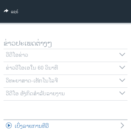
ວິທະຍາສາດ-ເທັກໂນໂລຈີ
ແຊຣ໌
ທຸລະກິດ
ພາສາອັງກິດ
ວີດີໂອ
ຂ່າວປະເພດຕ່າງໆ
ສຽງ
ວີດີໂອຂ່າວ
ລາຍການກະຈາຍສຽງ
ຕິດຕາມພວກເຮົາ ທີ່
ຂ່າວວີໂອເອໃນ 60 ວິນາທີ
ລາຍງານ
ວິທະຍາສາດ-ເທັກໂນໂລຈີ
ພາສາຕ່າງໆ
ວີດີໂອ ອັງກິດສຳລັບລາຍງານ
ເບິ່ງລາຍການທີວີ