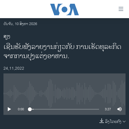
ລິ້ງ
ສຳຫລັບ
ເຂົ້າ
ວັນຈັນ, 10 ສິງຫາ 2026
ຫາ
ໂຮມເພຈ
ສຽງ
ຂ້າມ
ລາວ
ເຊີນຮັບຟັງລາຍງານກ່ຽວກັບ ການເຮັດທຸລະກິດ
ຂ້າມ
ອາເມຣິກາ
ຂ້າມ
ຈາກການປຸງແຕ່ງອາຫານ.
ໄປ
ການເລືອກຕັ້ງ ປະທານາທີບໍດີ ສະຫະລັດ 2024
ຫາ
24,11,2022
ຂ່າວ​ຈີນ
ຊອກ
ຄົ້ນ
ໂລກ
ເອເຊຍ
No media source currently available
ອິດສະຫຼະພາບດ້ານການຂ່າວ
0:00
3:27
ຊີວິດຊາວລາວ
ລິງໂດຍກົງ
ຊຸມຊົນຊາວລາວ