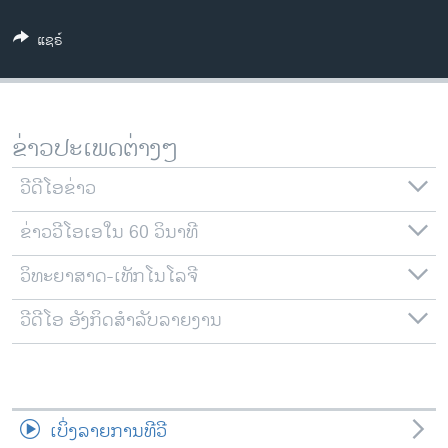
ວິທະຍາສາດ-ເທັກໂນໂລຈີ
ແຊຣ໌
ທຸລະກິດ
ພາສາອັງກິດ
ວີດີໂອ
ຂ່າວປະເພດຕ່າງໆ
ສຽງ
ວີດີໂອຂ່າວ
ລາຍການກະຈາຍສຽງ
ຕິດຕາມພວກເຮົາ ທີ່
ຂ່າວວີໂອເອໃນ 60 ວິນາທີ
ລາຍງານ
ວິທະຍາສາດ-ເທັກໂນໂລຈີ
ພາສາຕ່າງໆ
ວີດີໂອ ອັງກິດສຳລັບລາຍງານ
ເບິ່ງລາຍການທີວີ