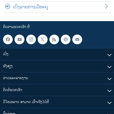
ເບິ່ງລາຍການວິທະຍຸ
ຕິດຕາມພວກເຮົາ ທີ່
ເບິ່ງ
ຟັງສຽງ
ຂ່າວແລະລາຍງານ
ຕິດຕໍ່ພວກເຮົາ
ວີໂອເອລາວ ສາມາດ ເຂົ້າເຖິງໄດ້ທີ່
​ລິ້ງ​ຕ່າງໆ