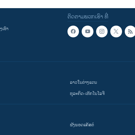
ຕິດຕາມພວກເຮົາ ທີ່
ເຮົາ
ລາວໃນຕ່າງແດນ
ທຸລະກິດ-ເທັກໂນໂລຈີ
ຟັງພອດແຄັສຕ໌