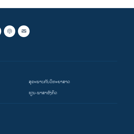
ສຸຂະພາບກັບວິທະຍາສາດ
ຮຽນ-ພາສາອັງກິດ