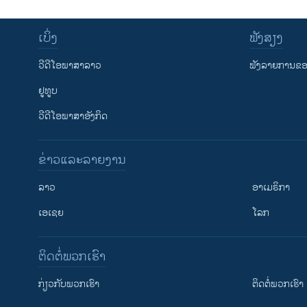
ເບິ່ງ
ຟັງສຽງ
ວີດີໂອພາສາລາວ
ຟັງລາຍການຂອງ
ຢູທູບ
ວີດີໂອພາສາອັງກິດ
ຂ່າວແລະລາຍງານ
ລາວ
ອາເມຣິກາ
ເອເຊຍ
ໂລກ
ຕິດຕໍ່ພວກເຮົາ
ກ່ຽວກັບພວກເຮົາ
ຕິດຕໍ່ພວກເຮົາ