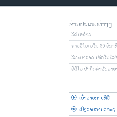
ວິທະຍາສາດ-ເທັກໂນໂລຈີ
ທຸລະກິດ
ຂ່າວປະເພດຕ່າງໆ
ພາສາອັງກິດ
ວີດີໂອ
ວີດີໂອຂ່າວ
ສຽງ
ຂ່າວວີໂອເອໃນ 60 ວິນາທ
ລາຍການກະຈາຍສຽງ
ວິທະຍາສາດ-ເທັກໂນໂລຈ
ລາຍງານ
ວີດີໂອ ອັງກິດສຳລັບລາ
ເບິ່ງລາຍການທີວີ
ເບິ່ງລາຍການວິທະຍຸ