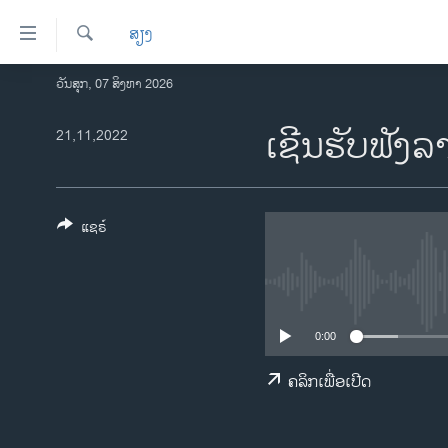
ລິ້ງ
ສຽງ
ສຳຫລັບ
ເຂົ້າ
ຄົ້ນຫາ
ວັນສຸກ, 07 ສິງຫາ 2026
ໂຮມເພຈ
ຫາ
ລາວ
ເຊີນຮັບຟັງລ
21,11,2022
ຂ້າມ
ຂ້າມ
ອາເມຣິກາ
ຂ້າມ
ການເລືອກຕັ້ງ ປະທານາທີບໍດີ ສະຫະລັດ
ໄປ
2024
ແຊຣ໌
ຫາ
ຂ່າວ​ຈີນ
ຊອກ
ຄົ້ນ
ໂລກ
ເອເຊຍ
0:00
ອິດສະຫຼະພາບດ້ານການຂ່າວ
ຄລິກເພື່ອເປີດ
ຊີວິດຊາວລາວ
ຊຸມຊົນຊາວລາວ