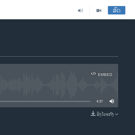
ສົດ
EMBED
ble
4:37
ລິງໂດຍກົງ
EMBED