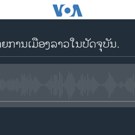
າຍການເມືອງລາວໃນປັດຈຸບັນ.
No media source currently availa