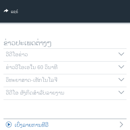
ວິທະຍາສາດ-ເທັກໂນໂລຈີ
ແຊຣ໌
ທຸລະກິດ
ພາສາອັງກິດ
ວີດີໂອ
ຂ່າວປະເພດຕ່າງໆ
ສຽງ
ວີດີໂອຂ່າວ
ລາຍການກະຈາຍສຽງ
ຕິດຕາມພວກເຮົາ ທີ່
ຂ່າວວີໂອເອໃນ 60 ວິນາທີ
ລາຍງານ
ວິທະຍາສາດ-ເທັກໂນໂລຈີ
ພາສາຕ່າງໆ
ວີດີໂອ ອັງກິດສຳລັບລາຍງານ
ເບິ່ງລາຍການທີວີ