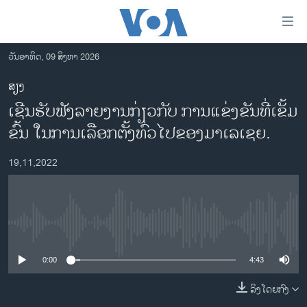
ລິ້ງ
ສຳຫລັບ
ເຂົ້າ
ວັນອາທິດ, 09 ສິງຫາ 2026
ຫາ
ໂຮມເພຈ
ສຽງ
ຂ້າມ
ລາວ
ເຊີນຮັບຟັງລາຍງານກ່ຽວກັບ ການແຂ່ງຂັນທີ່ເຂັ້ມ
ຂ້າມ
ອາເມຣິກາ
ຂ້າມ
ຂົ້ນ ໃນການເລືອກຕັ້ງທົ່ວໄປຂອງມາເລເຊຍ.
ໄປ
ການເລືອກຕັ້ງ ປະທານາທີບໍດີ ສະຫະລັດ 2024
ຫາ
19,11,2022
ຂ່າວ​ຈີນ
ຊອກ
ຄົ້ນ
ໂລກ
ເອເຊຍ
No media source currently available
ອິດສະຫຼະພາບດ້ານການຂ່າວ
0:00
4:43
ຊີວິດຊາວລາວ
ລິງໂດຍກົງ
ຊຸມຊົນຊາວລາວ