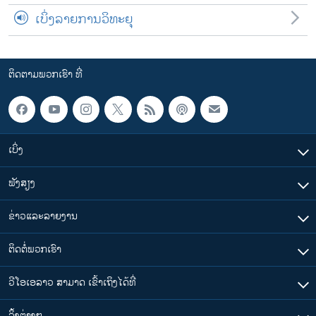
ເບິ່ງລາຍການວິທະຍຸ
ຕິດຕາມພວກເຮົາ ທີ່
ເບິ່ງ
ຟັງສຽງ
ຂ່າວແລະລາຍງານ
ຕິດຕໍ່ພວກເຮົາ
ວີໂອເອລາວ ສາມາດ ເຂົ້າເຖິງໄດ້ທີ່
​ລິ້ງ​ຕ່າງໆ