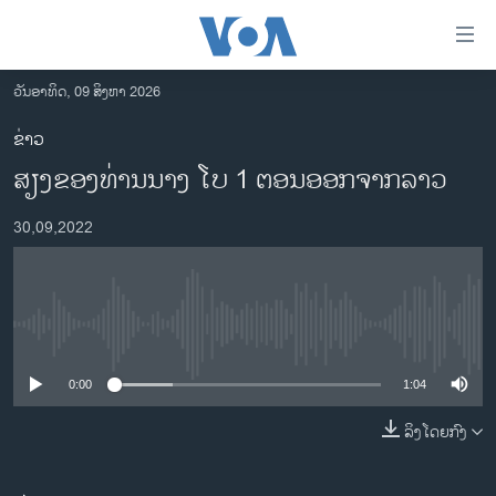
ລິ້ງ
ສຳຫລັບ
ເຂົ້າ
ວັນອາທິດ, 09 ສິງຫາ 2026
ຫາ
ໂຮມເພຈ
ຂ່າວ
ຂ້າມ
ລາວ
ສຽງ​ຂອງ​ທ່ານ​ນາງ ໂບ 1 ຕອນ​ອອກ​ຈາກ​ລາວ
ຂ້າມ
ອາເມຣິກາ
ຂ້າມ
30,09,2022
ໄປ
ການເລືອກຕັ້ງ ປະທານາທີບໍດີ ສະຫະລັດ 2024
ຫາ
ຂ່າວ​ຈີນ
ຊອກ
ຄົ້ນ
ໂລກ
No media source currently available
ເອເຊຍ
0:00
1:04
ອິດສະຫຼະພາບດ້ານການຂ່າວ
ຊີວິດຊາວລາວ
ລິງໂດຍກົງ
ຊຸມຊົນຊາວລາວ