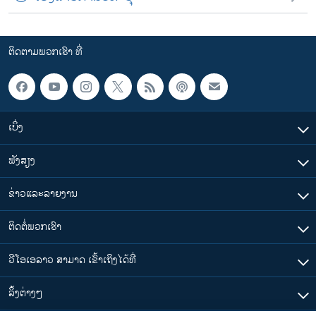
ຕິດຕາມພວກເຮົາ ທີ່
ເບິ່ງ
ຟັງສຽງ
ຂ່າວແລະລາຍງານ
ຕິດຕໍ່ພວກເຮົາ
ວີໂອເອລາວ ສາມາດ ເຂົ້າເຖິງໄດ້ທີ່
​ລິ້ງ​ຕ່າງໆ