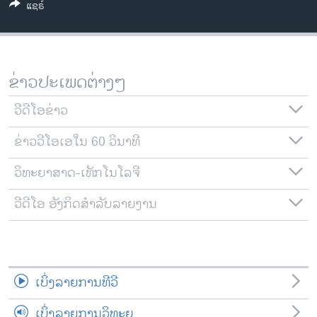
ແຊຣ໌
ວິທະຍາສາດ-ເທັກໂນໂລຈີ
ທຸລະກິດ
ພາສາອັງກິດ
ຂ່າວປະເພດຕ່າງໆ
ວີດີໂອ
ວີດີໂອຂ່າວ
ສຽງ
ຂ່າວວີໂອເອໃນ 60 ວິນາທີ
ລາຍການກະຈາຍສຽງ
ຕິດຕາມພວກເຮົາ ທີ່
ລາຍງານ
ວິທະຍາສາດ-ເທັກໂນໂລຈີ
ວີດີໂອ ອັງກິດສຳລັບລາຍງານ
ພາສາຕ່າງໆ
ເບິ່ງລາຍການທີວີ
ເບິ່ງລາຍການວິທະຍຸ