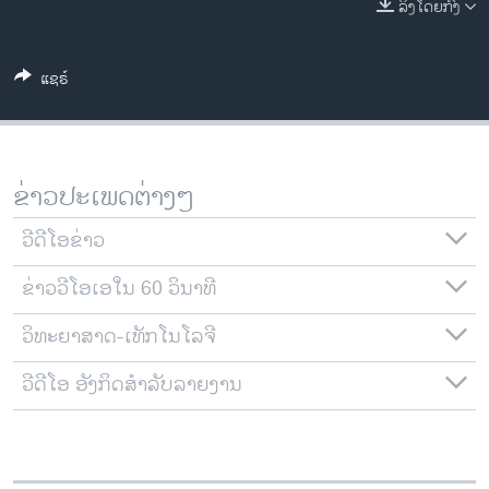
ລິງໂດຍກົງ
ວິທະຍາສາດ-ເທັກໂນໂລຈີ
ທຸລະກິດ
ແຊຣ໌
ພາສາອັງກິດ
ວີດີໂອ
ສຽງ
ຂ່າວປະເພດຕ່າງໆ
ລາຍການກະຈາຍສຽງ
ຕິດຕາມພວກເຮົາ ທີ່
ວີດີໂອຂ່າວ
ລາຍງານ
ຂ່າວວີໂອເອໃນ 60 ວິນາທີ
ວິທະຍາສາດ-ເທັກໂນໂລຈີ
ພາສາຕ່າງໆ
ວີດີໂອ ອັງກິດສຳລັບລາຍງານ