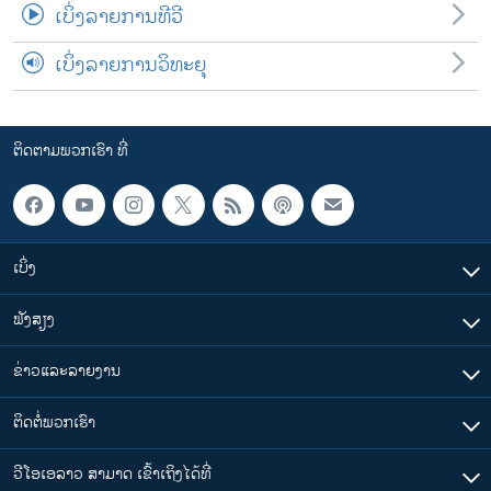
ເບິ່ງລາຍການທີວີ
ເບິ່ງລາຍການວິທະຍຸ
ຕິດຕາມພວກເຮົາ ທີ່
ເບິ່ງ
ຟັງສຽງ
ຂ່າວແລະລາຍງານ
ຕິດຕໍ່ພວກເຮົາ
ວີໂອເອລາວ ສາມາດ ເຂົ້າເຖິງໄດ້ທີ່