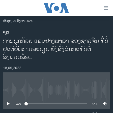
ລິ້ງ
ສຳຫລັບ
ເຂົ້າ
ວັນສຸກ, 07 ສິງຫາ 2026
ຫາ
ໂຮມເພຈ
ສຽງ
ຂ້າມ
ລາວ
ການປູກກ້ວຍ ແລະຢາງພາລາ ຂອງຊາວຈີນ ທີ່ບໍ່
ຂ້າມ
ອາເມຣິກາ
ຂ້າມ
ປະຕິບັດຕາມລະບຽບ ຍັງສົ່ງຜົນກະທົບຕໍ່
ໄປ
ການເລືອກຕັ້ງ ປະທານາທີບໍດີ ສະຫະລັດ 2024
ສິ່ງແວດລ້ອມ
ຫາ
ຂ່າວ​ຈີນ
ຊອກ
18,09,2022
ຄົ້ນ
ໂລກ
ເອເຊຍ
ອິດສະຫຼະພາບດ້ານການຂ່າວ
No media source currently available
ຊີວິດຊາວລາວ
0:00
4:44
ຊຸມຊົນຊາວລາວ