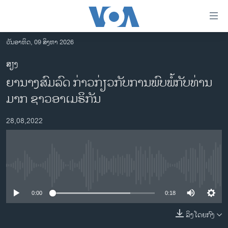
ລິ້ງ
ສຳຫລັບ
ເຂົ້າ
ວັນອາທິດ, 09 ສິງຫາ 2026
ຫາ
ໂຮມເພຈ
ສຽງ
ຂ້າມ
ລາວ
ຍານາງສົມລົດ ກ່າວກ່ຽວກັບການພົບພໍ້ກັບທ່ານ
ຂ້າມ
ອາເມຣິກາ
ຂ້າມ
ມາກ ຊາວອາເມຣິກັນ
ໄປ
ການເລືອກຕັ້ງ ປະທານາທີບໍດີ ສະຫະລັດ 2024
ຫາ
28,08,2022
ຂ່າວ​ຈີນ
ຊອກ
ຄົ້ນ
ໂລກ
ເອເຊຍ
No media source currently available
ອິດສະຫຼະພາບດ້ານການຂ່າວ
0:00
0:18
ຊີວິດຊາວລາວ
ລິງໂດຍກົງ
ຊຸມຊົນຊາວລາວ