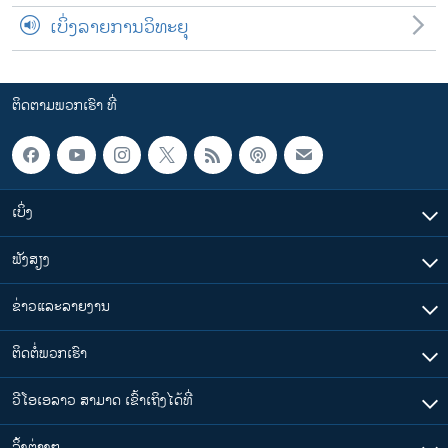
ເບິ່ງລາຍການວິທະຍຸ
ຕິດຕາມພວກເຮົາ ທີ່
ເບິ່ງ
ຟັງສຽງ
ຂ່າວແລະລາຍງານ
ຕິດຕໍ່ພວກເຮົາ
ວີໂອເອລາວ ສາມາດ ເຂົ້າເຖິງໄດ້ທີ່
​ລິ້ງ​ຕ່າງໆ