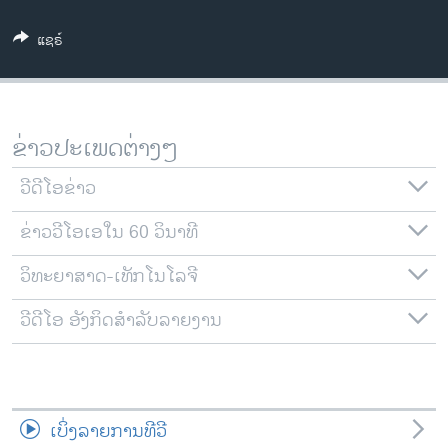
ວິທະຍາສາດ-ເທັກໂນໂລຈີ
ແຊຣ໌
ທຸລະກິດ
ພາສາອັງກິດ
ວີດີໂອ
ຂ່າວປະເພດຕ່າງໆ
ສຽງ
ວີດີໂອຂ່າວ
ລາຍການກະຈາຍສຽງ
ຕິດຕາມພວກເຮົາ ທີ່
ຂ່າວວີໂອເອໃນ 60 ວິນາທີ
ລາຍງານ
ວິທະຍາສາດ-ເທັກໂນໂລຈີ
ພາສາຕ່າງໆ
ວີດີໂອ ອັງກິດສຳລັບລາຍງານ
ເບິ່ງລາຍການທີວີ