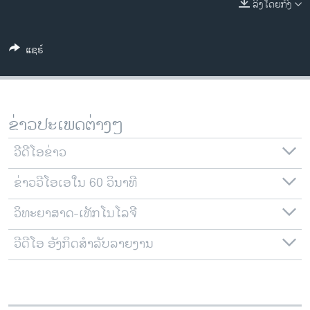
ລິງໂດຍກົງ
ວິທະຍາສາດ-ເທັກໂນໂລຈີ
ທຸລະກິດ
ແຊຣ໌
ພາສາອັງກິດ
ວີດີໂອ
ສຽງ
ຂ່າວປະເພດຕ່າງໆ
ລາຍການກະຈາຍສຽງ
ຕິດຕາມພວກເຮົາ ທີ່
ວີດີໂອຂ່າວ
ລາຍງານ
ຂ່າວວີໂອເອໃນ 60 ວິນາທີ
ວິທະຍາສາດ-ເທັກໂນໂລຈີ
ພາສາຕ່າງໆ
ວີດີໂອ ອັງກິດສຳລັບລາຍງານ