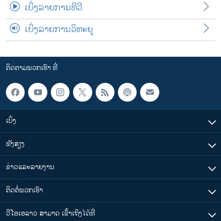
ເບິ່ງລາຍການທີວີ
ເບິ່ງລາຍການວິທະຍຸ
ຕິດຕາມພວກເຮົາ ທີ່
ເບິ່ງ
ຟັງສຽງ
ຂ່າວແລະລາຍງານ
ຕິດຕໍ່ພວກເຮົາ
ວີໂອເອລາວ ສາມາດ ເຂົ້າເຖິງໄດ້ທີ່