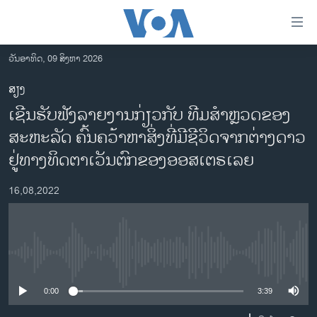
ລິ້ງ
ສຳຫລັບ
ເຂົ້າ
ວັນອາທິດ, 09 ສິງຫາ 2026
ຫາ
ໂຮມເພຈ
ສຽງ
ຂ້າມ
ລາວ
ເຊີນຮັບຟັງລາຍງານກ່ຽວກັບ ທີມສໍາຫຼວດຂອງ
ຂ້າມ
ອາເມຣິກາ
ຂ້າມ
ສະຫະລັດ ຄົ້ນຄວ້າຫາສິ່ງທີ່ມີຊີວິດຈາກຕ່າງດາວ
ໄປ
ການເລືອກຕັ້ງ ປະທານາທີບໍດີ ສະຫະລັດ 2024
ຢູ່ທາງທິດຕາເວັນຕົກຂອງອອສເຕຣເລຍ
ຫາ
ຂ່າວ​ຈີນ
ຊອກ
16,08,2022
ຄົ້ນ
ໂລກ
ເອເຊຍ
ອິດສະຫຼະພາບດ້ານການຂ່າວ
No media source currently available
ຊີວິດຊາວລາວ
0:00
3:39
ຊຸມຊົນຊາວລາວ