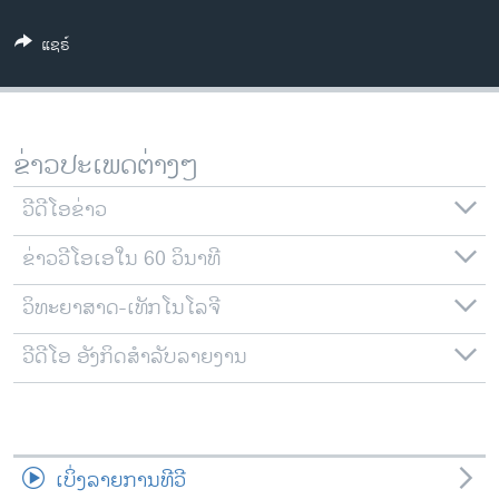
ວິທະຍາສາດ-ເທັກໂນໂລຈີ
ແຊຣ໌
ທຸລະກິດ
ພາສາອັງກິດ
ວີດີໂອ
ຂ່າວປະເພດຕ່າງໆ
ສຽງ
ວີດີໂອຂ່າວ
ລາຍການກະຈາຍສຽງ
ຕິດຕາມພວກເຮົາ ທີ່
ຂ່າວວີໂອເອໃນ 60 ວິນາທີ
ລາຍງານ
ວິທະຍາສາດ-ເທັກໂນໂລຈີ
ພາສາຕ່າງໆ
ວີດີໂອ ອັງກິດສຳລັບລາຍງານ
ເບິ່ງລາຍການທີວີ