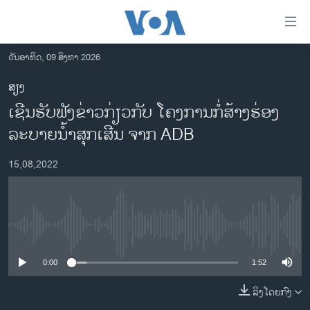
ລິ້ງ
ສຳຫລັບ
ເຂົ້າ
ວັນອາທິດ, 09 ສິງຫາ 2026
ຫາ
ໂຮມເພຈ
ສຽງ
ຂ້າມ
ລາວ
ເຊີນຮັບຟັງຂ່າວກ່ຽວກັບ ໂຄງການກໍ່ສ້າງຮ່ອງ
ຂ້າມ
ອາເມຣິກາ
ຂ້າມ
ລະບາຍນໍ້າສຸກເສີນ ຈາກ ADB
ໄປ
ການເລືອກຕັ້ງ ປະທານາທີບໍດີ ສະຫະລັດ 2024
ຫາ
15,08,2022
ຂ່າວ​ຈີນ
ຊອກ
ຄົ້ນ
ໂລກ
ເອເຊຍ
No media source currently available
ອິດສະຫຼະພາບດ້ານການຂ່າວ
0:00
1:52
ຊີວິດຊາວລາວ
ລິງໂດຍກົງ
ຊຸມຊົນຊາວລາວ