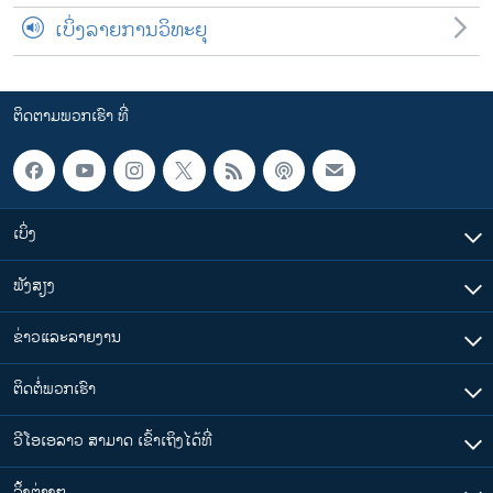
ເບິ່ງລາຍການວິທະຍຸ
ຕິດຕາມພວກເຮົາ ທີ່
ເບິ່ງ
ຟັງສຽງ
ຂ່າວແລະລາຍງານ
ຕິດຕໍ່ພວກເຮົາ
ວີໂອເອລາວ ສາມາດ ເຂົ້າເຖິງໄດ້ທີ່
​ລິ້ງ​ຕ່າງໆ