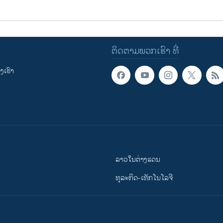
ຕິດຕາມພວກເຮົາ ທີ່
ເຮົາ
ລາວໃນຕ່າງແດນ
ທຸລະກິດ-ເທັກໂນໂລຈີ