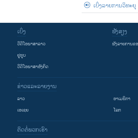
ເບິ່ງລາຍການວິທະຍຸ
ເບິ່ງ
ຟັງສຽງ
ວີດີໂອພາສາລາວ
ຟັງລາຍການຂອງ
ຢູທູບ
ວີດີໂອພາສາອັງກິດ
ຂ່າວແລະລາຍງານ
ລາວ
ອາເມຣິກາ
ເອເຊຍ
ໂລກ
ຕິດຕໍ່ພວກເຮົາ