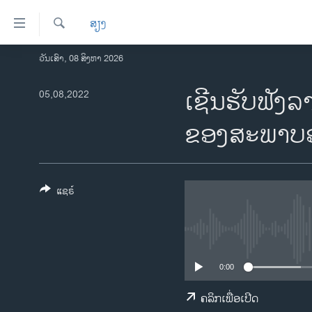
ລິ້ງ
ສຽງ
ສຳຫລັບ
ເຂົ້າ
ຄົ້ນຫາ
ວັນເສົາ, 08 ສິງຫາ 2026
ໂຮມເພຈ
ຫາ
ລາວ
ເຊີນຮັບຟັງລ
05,08,2022
ຂ້າມ
ຂ້າມ
ອາເມຣິກາ
ຂອງສະພາບ
ຂ້າມ
ການເລືອກຕັ້ງ ປະທານາທີບໍດີ ສະຫະລັດ
ໄປ
2024
ຫາ
ຂ່າວ​ຈີນ
ຊອກ
ແຊຣ໌
ຄົ້ນ
ໂລກ
ເອເຊຍ
ອິດສະຫຼະພາບດ້ານການຂ່າວ
0:00
ຊີວິດຊາວລາວ
ຄລິກເພື່ອເປີດ
ຊຸມຊົນຊາວລາວ