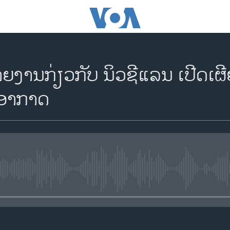
າຍງານກ່ຽວກັບ ນິວຊີແລນ ເປີດເ
ອາກາດ
No media source currently availa