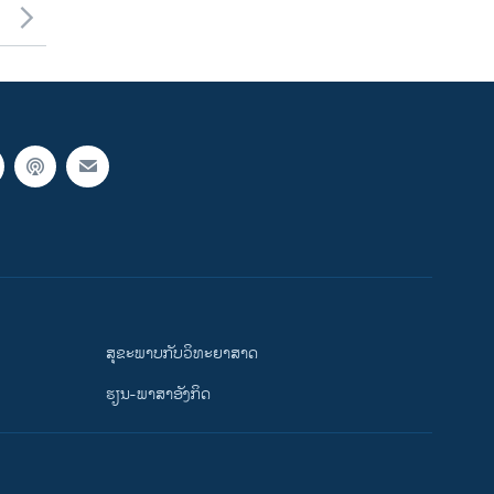
ສຸຂະພາບກັບວິທະຍາສາດ
ຮຽນ-ພາສາອັງກິດ