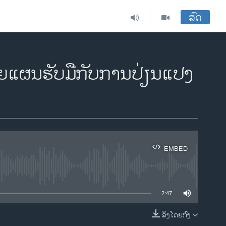
ສົດ
ຜີຍແຜນຮັບມືກັບການປ່ຽນແປງ
EMBED
ble
2:47
ລິງໂດຍກົງ
EMBED