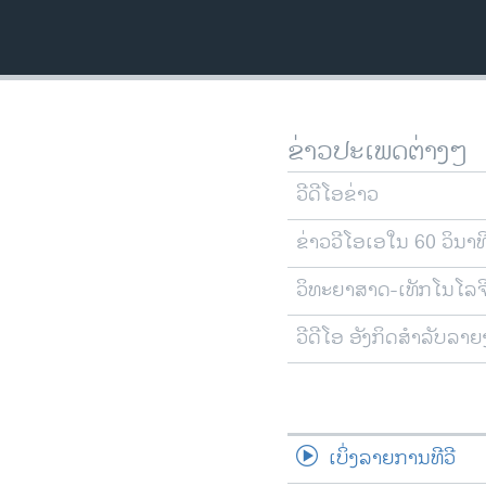
ວິທະຍາສາດ-ເທັກໂນໂລຈີ
ທຸລະກິດ
ພາສາອັງກິດ
ວີດີໂອ
ຂ່າວປະເພດຕ່າງໆ
ສຽງ
ວີດີໂອຂ່າວ
ລາຍການກະຈາຍສຽງ
ຂ່າວວີໂອເອໃນ 60 ວິນາທ
ລາຍງານ
ວິທະຍາສາດ-ເທັກໂນໂລຈ
ວີດີໂອ ອັງກິດສຳລັບລາ
ເບິ່ງລາຍການທີວີ