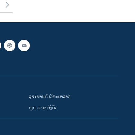
ສຸຂະພາບກັບວິທະຍາສາດ
ຮຽນ-ພາສາອັງກິດ