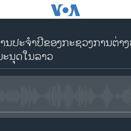
​ງານ​ປະ​ຈຳ​ປີ​ຂອງ​ກະ​ຊວງ​ການ​ຕ່າງ
ມະ​ນຸດ​ໃນ​ລາວ
No media source currently availa