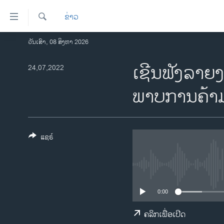
ລິ້ງ
ຂ່າວ
ສຳຫລັບ
ເຂົ້າ
ຄົ້ນຫາ
ວັນເສົາ, 08 ສິງຫາ 2026
ໂຮມເພຈ
ຫາ
ລາວ
ເຊີ​ນ​ຟັງ​ລາຍ
24,07,2022
ຂ້າມ
ຂ້າມ
ອາເມຣິກາ
ພາບ​ການ​ຄ້າ​
ຂ້າມ
ການເລືອກຕັ້ງ ປະທານາທີບໍດີ ສະຫະລັດ
ໄປ
2024
ຫາ
ຂ່າວ​ຈີນ
ຊອກ
ແຊຣ໌
ຄົ້ນ
ໂລກ
ເອເຊຍ
ອິດສະຫຼະພາບດ້ານການຂ່າວ
0:00
ຊີວິດຊາວລາວ
ຄລິກເພື່ອເປີດ
ຊຸມຊົນຊາວລາວ