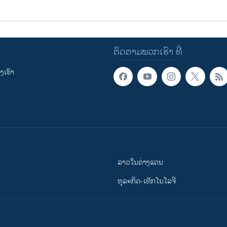
ຕິດຕາມພວກເຮົາ ທີ່
ເຮົາ
ລາວໃນຕ່າງແດນ
ທຸລະກິດ-ເທັກໂນໂລຈີ