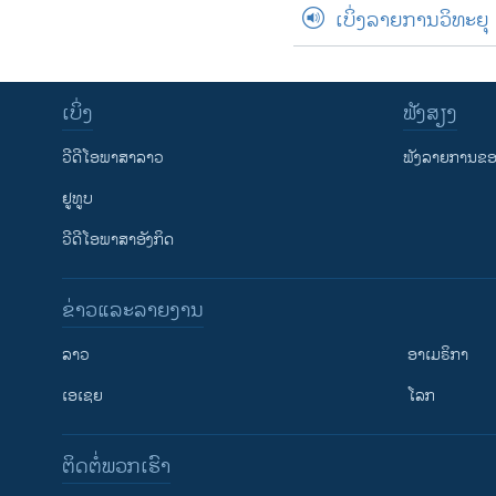
ເບິ່ງລາຍການວິທະຍຸ
ເບິ່ງ
ຟັງສຽງ
ວີດີໂອພາສາລາວ
ຟັງລາຍການຂອງ
ຢູທູບ
ວີດີໂອພາສາອັງກິດ
ຂ່າວແລະລາຍງານ
ລາວ
ອາເມຣິກາ
ເອເຊຍ
ໂລກ
ຕິດຕໍ່ພວກເຮົາ