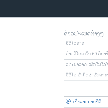
ວິທະຍາສາດ-ເທັກໂນໂລຈີ
ທຸລະກິດ
ພາສາອັງກິດ
ວີດີໂອ
ຂ່າວປະເພດຕ່າງໆ
ສຽງ
ວີດີໂອຂ່າວ
ລາຍການກະຈາຍສຽງ
ຂ່າວວີໂອເອໃນ 60 ວິນາທ
ລາຍງານ
ວິທະຍາສາດ-ເທັກໂນໂລຈ
ວີດີໂອ ອັງກິດສຳລັບລາ
ເບິ່ງລາຍການທີວີ