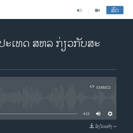
ສົດ
​ປະ​ເທດ ສ​ຫລ ກ່ຽວ​ກັບ​ສະ​
EMBED
ble
4:13
ລິງໂດຍກົງ
EMBED