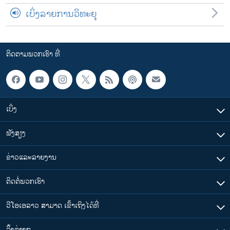
ເບິ່ງລາຍການວິທະຍຸ
ຕິດຕາມພວກເຮົາ ທີ່
ເບິ່ງ
ຟັງສຽງ
ຂ່າວແລະລາຍງານ
ຕິດຕໍ່ພວກເຮົາ
ວີໂອເອລາວ ສາມາດ ເຂົ້າເຖິງໄດ້ທີ່
​ລິ້ງ​ຕ່າງໆ