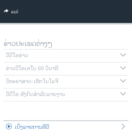
ວິທະຍາສາດ-ເທັກໂນໂລຈີ
ແຊຣ໌
ທຸລະກິດ
ພາສາອັງກິດ
ວີດີໂອ
ຂ່າວປະເພດຕ່າງໆ
ສຽງ
ວີດີໂອຂ່າວ
ລາຍການກະຈາຍສຽງ
ຕິດຕາມພວກເຮົາ ທີ່
ຂ່າວວີໂອເອໃນ 60 ວິນາທີ
ລາຍງານ
ວິທະຍາສາດ-ເທັກໂນໂລຈີ
ພາສາຕ່າງໆ
ວີດີໂອ ອັງກິດສຳລັບລາຍງານ
ເບິ່ງລາຍການທີວີ