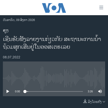
ລິ້ງ
ສຳຫລັບ
ເຂົ້າ
ວັນອາທິດ, 09 ສິງຫາ 2026
ຫາ
ໂຮມເພຈ
ສຽງ
ຂ້າມ
ລາວ
ເຊີນຮັບຟັັງລາຍງານກ່ຽວກັບ ສະຖານະການນໍ້າ
ຂ້າມ
ອາເມຣິກາ
ຂ້າມ
ຖ້ວມສຸກເສີນຢູ່ໃນອອສເຕຣເລຍ
ໄປ
ການເລືອກຕັ້ງ ປະທານາທີບໍດີ ສະຫະລັດ 2024
ຫາ
08,07,2022
ຂ່າວ​ຈີນ
ຊອກ
ຄົ້ນ
ໂລກ
ເອເຊຍ
No media source currently available
ອິດສະຫຼະພາບດ້ານການຂ່າວ
0:00
3:26
ຊີວິດຊາວລາວ
ລິງໂດຍກົງ
ຊຸມຊົນຊາວລາວ