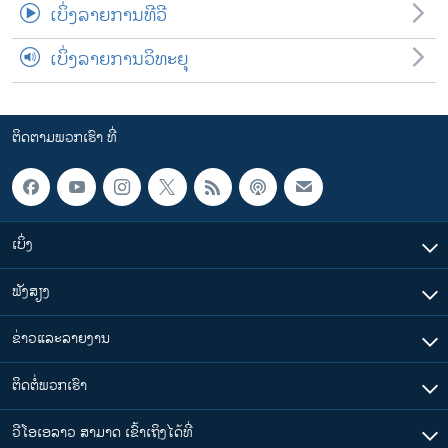
ເບິ່ງລາຍການທີວີ
ເບິ່ງລາຍການວິທະຍຸ
ຕິດຕາມພວກເຮົາ ທີ່
ເບິ່ງ
ຟັງສຽງ
ຂ່າວແລະລາຍງານ
ຕິດຕໍ່ພວກເຮົາ
ວີໂອເອລາວ ສາມາດ ເຂົ້າເຖິງໄດ້ທີ່