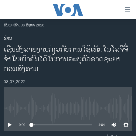
ລິ້ງ
ສຳຫລັບ
ເຂົ້າ
ວັນພະຫັດ, 06 ສິງຫາ 2026
ຫາ
ໂຮມເພຈ
ຂ່າວ
ຂ້າມ
ລາວ
ເຊີນ​ຟັງ​ລາຍ​ງານ​ກ່ຽວ​ກັບ​ການ​ໃຊ້​ເທັກ​ໂນ​ໂລ​ຈີ​ຈື່​
ຂ້າມ
ອາເມຣິກາ
ຂ້າມ
ຈຳ​ໃບ​ໜ້າ​ຄົນ​ໄດ້​ໃນ​ການ​ລະ​ບຸ​ຕົວ​ອາດ​ຊະ​ຍາ​
ໄປ
ການເລືອກຕັ້ງ ປະທານາທີບໍດີ ສະຫະລັດ 2024
ກອນ​ສົງ​ຄາມ
ຫາ
ຂ່າວ​ຈີນ
ຊອກ
08,07,2022
ຄົ້ນ
ໂລກ
ເອເຊຍ
ອິດສະຫຼະພາບດ້ານການຂ່າວ
No media source currently available
ຊີວິດຊາວລາວ
0:00
4:04
ຊຸມຊົນຊາວລາວ