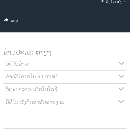
ລິງໂດຍກົງ
ວິທະຍາສາດ-ເທັກໂນໂລຈີ
ທຸລະກິດ
ແຊຣ໌
ພາສາອັງກິດ
ວີດີໂອ
ສຽງ
ຂ່າວປະເພດຕ່າງໆ
ລາຍການກະຈາຍສຽງ
ຕິດຕາມພວກເຮົາ ທີ່
ວີດີໂອຂ່າວ
ລາຍງານ
ຂ່າວວີໂອເອໃນ 60 ວິນາທີ
ວິທະຍາສາດ-ເທັກໂນໂລຈີ
ພາສາຕ່າງໆ
ວີດີໂອ ອັງກິດສຳລັບລາຍງານ