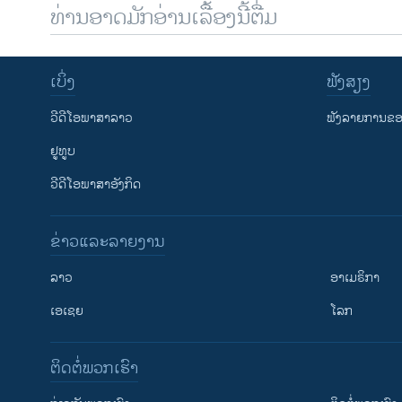
ທ່ານອາດມັກອ່ານເລື້ອງນີ້ຕື່ມ
ເບິ່ງ
ຟັງສຽງ
ວີດີໂອພາສາລາວ
ຟັງລາຍການຂອງ
ຢູທູບ
ວີດີໂອພາສາອັງກິດ
ຂ່າວແລະລາຍງານ
ລາວ
ອາເມຣິກາ
ເອເຊຍ
ໂລກ
ຕິດຕໍ່ພວກເຮົາ