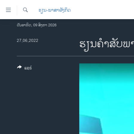
ລິ້ງ
ຮຽນ-ພາສາອັງກິດ
ສຳຫລັບ
ເຂົ້າ
ຄົ້ນຫາ
ວັນອາທິດ, 09 ສິງຫາ 2026
ໂຮມເພຈ
ຫາ
ລາວ
ຮຽນ​ຄຳ​ສັບ​ພາ
27,06,2022
ຂ້າມ
ຂ້າມ
ອາເມຣິກາ
ຂ້າມ
ການເລືອກຕັ້ງ ປະທານາທີບໍດີ ສະຫະລັດ
ໄປ
2024
ແຊຣ໌
ຫາ
ຂ່າວ​ຈີນ
ຊອກ
ຄົ້ນ
ໂລກ
ເອເຊຍ
ອິດສະຫຼະພາບດ້ານການຂ່າວ
ຊີວິດຊາວລາວ
ຊຸມຊົນຊາວລາວ