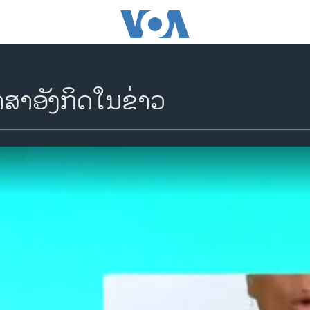
​ສາ​ອັງ​ກິດ​ໃນ​ຂ່າວ