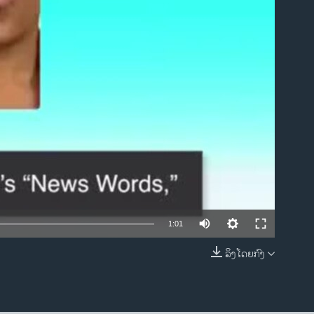
ble
1:01
ລິງໂດຍກົງ
EMBED