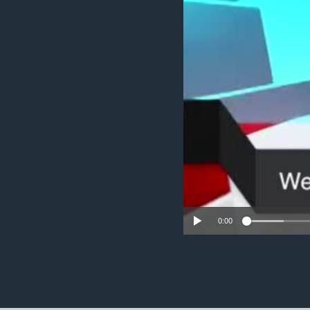
ວິທະຍາສາດ-ເທັກໂນໂລຈີ
ທຸລະກິດ
ພາສາອັງກິດ
ວີດີໂອ
ສຽງ
ລາຍການກະຈາຍສຽງ
ລາຍງານ
0:00