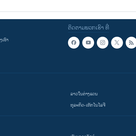
ຕິດຕາມພວກເຮົາ ທີ່
ເຮົາ
ລາວໃນຕ່າງແດນ
ທຸລະກິດ-ເທັກໂນໂລຈີ