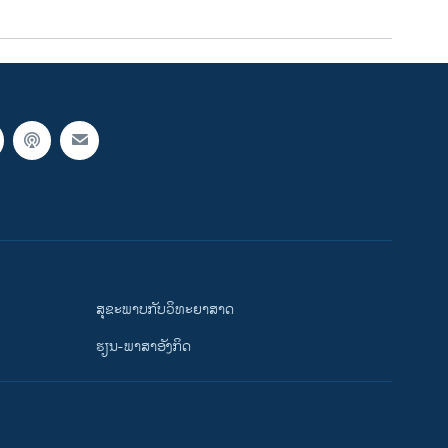
ສຸຂະພາບກັບວິທະຍາສາດ
ຮຽນ-ພາສາອັງກິດ