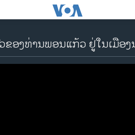
ງົວຂອງທ່ານພອນແກ້ວ ຢູ່ໃນເມື