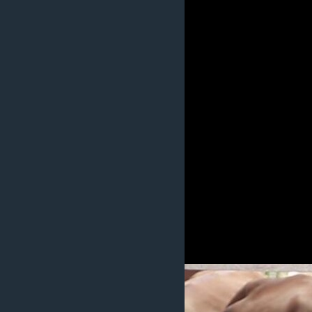
ວິທະຍາສາດ-ເທັກໂນໂລຈີ
ທຸລະກິດ
ພາສາອັງກິດ
ວີດີໂອ
ສຽງ
ລາຍການກະຈາຍສຽງ
ລາຍງານ