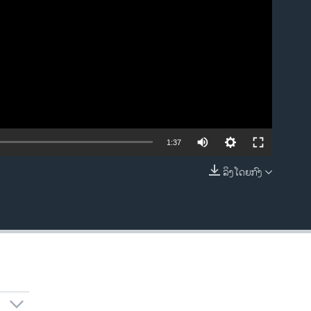
1:37
ລິງໂດຍກົງ
EMBED