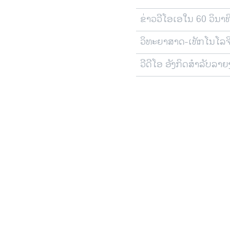
ຕິດຕາມພວກເຮົາ ທີ່
ຂ່າວວີໂອເອໃນ 60 ວິນາທ
ວິທະຍາສາດ-ເທັກໂນໂລຈ
ພາສາຕ່າງໆ
ວີດີໂອ ອັງກິດສຳລັບລາ
ເບິ່ງລາຍການທີວີ
ເບິ່ງລາຍການວິທະຍຸ
ເບິ່ງ
ຟັງສຽງ
ວີດີໂອພາສາລາວ
ຟັງລາຍການຂອງ
ຢູທູບ