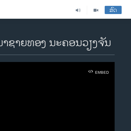
ສົດ
ອງນາຊາຍທອງ ນະຄອນວຽງຈັນ
EMBED