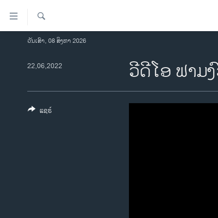
ລິ້ງ
ສຳຫລັບ
ເຂົ້າ
ຄົ້ນຫາ
ວັນເສົາ, 08 ສິງຫາ 2026
ໂຮມເພຈ
ຫາ
ລາວ
ວີດີໂອ ຟາມ
22,06,2022
ຂ້າມ
ຂ້າມ
ອາເມຣິກາ
ຂ້າມ
ການເລືອກຕັ້ງ ປະທານາທີບໍດີ ສະຫະລັດ
ໄປ
2024
ແຊຣ໌
ຫາ
ຂ່າວ​ຈີນ
ຊອກ
ຄົ້ນ
ໂລກ
ເອເຊຍ
ອິດສະຫຼະພາບດ້ານການຂ່າວ
ຊີວິດຊາວລາວ
ຊຸມຊົນຊາວລາວ