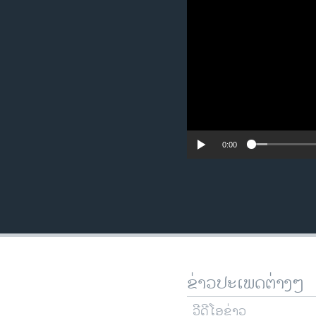
0:00
ຂ່າວປະເພດຕ່າງໆ
ວີດີໂອຂ່າວ