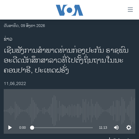
ລິ້ງ
ສຳຫລັບ
ເຂົ້າ
ວັນອາທິດ, 09 ສິງຫາ 2026
ຫາ
ໂຮມເພຈ
ຂ່າວ
ຂ້າມ
ລາວ
ເຊີນ​ຟັງ​ການ​ສຳ​ພາດ​ທ່ານ​ກ່ອງ​ປະ​ກັນ ຣາ​ຊ​ພົນ
ຂ້າມ
ອາເມຣິກາ
ຂ້າມ
ອະ​ດີດ​ນັກ​ສຶກ​ສາ​ລາວ​ທີ່ໄປ​ຕັ້ງ​ຖິ່ນ​ຖານ​ໃນ​ນະ​
ໄປ
ການເລືອກຕັ້ງ ປະທານາທີບໍດີ ສະຫະລັດ 2024
ຄອນ​ປາ​ຣີ, ປະ​ເທດ​ຝຣັ່ງ
ຫາ
ຂ່າວ​ຈີນ
ຊອກ
11,06,2022
ຄົ້ນ
ໂລກ
ເອເຊຍ
ອິດສະຫຼະພາບດ້ານການຂ່າວ
No media source currently available
ຊີວິດຊາວລາວ
0:00
11:13
ຊຸມຊົນຊາວລາວ