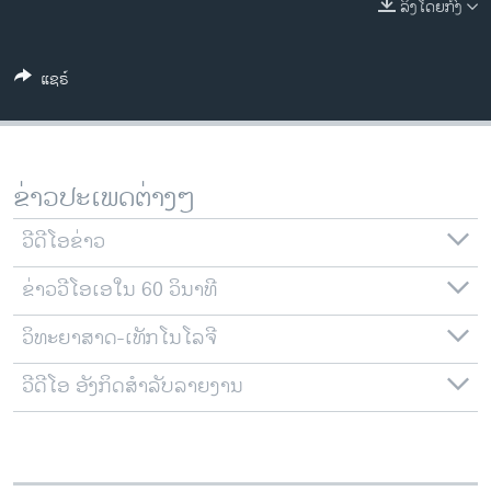
ລິງໂດຍກົງ
ວິທະຍາສາດ-ເທັກໂນໂລຈີ
ທຸລະກິດ
ແຊຣ໌
ພາສາອັງກິດ
ວີດີໂອ
ສຽງ
ຂ່າວປະເພດຕ່າງໆ
ລາຍການກະຈາຍສຽງ
ຕິດຕາມພວກເຮົາ ທີ່
ວີດີໂອຂ່າວ
ລາຍງານ
ຂ່າວວີໂອເອໃນ 60 ວິນາທີ
ວິທະຍາສາດ-ເທັກໂນໂລຈີ
ພາສາຕ່າງໆ
ວີດີໂອ ອັງກິດສຳລັບລາຍງານ