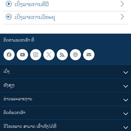
ເບິ່ງລາຍການທີວີ
ເບິ່ງລາຍການວິທະຍຸ
ຕິດຕາມພວກເຮົາ ທີ່
ເບິ່ງ
ຟັງສຽງ
ຂ່າວແລະລາຍງານ
ຕິດຕໍ່ພວກເຮົາ
ວີໂອເອລາວ ສາມາດ ເຂົ້າເຖິງໄດ້ທີ່