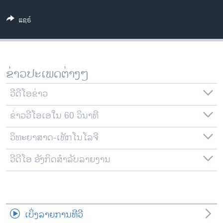
ວິທະຍາສາດ-ເທັກໂນໂລຈີ
ແຊຣ໌
ທຸລະກິດ
ພາສາອັງກິດ
ວີດີໂອ
ຂ່າວປະເພດຕ່າງໆ
ສຽງ
ວີດີໂອຂ່າວ
ລາຍການກະຈາຍສຽງ
ຕິດຕາມພວກເຮົາ ທີ່
ຂ່າວວີໂອເອໃນ 60 ວິນາທີ
ລາຍງານ
ວິທະຍາສາດ-ເທັກໂນໂລຈີ
ພາສາຕ່າງໆ
ວີດີໂອ ອັງກິດສຳລັບລາຍງານ
ເບິ່ງລາຍການທີວີ