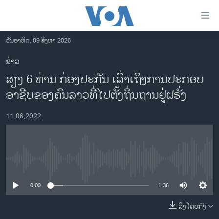
ລິ້ງ
ສຳຫລັບ
ເຂົ້າ
ວັນອາທິດ, 09 ສິງຫາ 2026
ຫາ
ໂຮມເພຈ
ຂ່າວ
ຂ້າມ
ລາວ
ສຽງ 6 ທ່ານ​ ກ່ອງ​ປະກັນ ເລົ່າ​ເຖິງ​ການ​ປະ​ກອບ​
ຂ້າມ
ອາເມຣິກາ
ຂ້າມ
ອາ​ຊີບ​ຂອງ​ຄົນ​ລາວ​ທີ່ໄປ​ຕັ້ງ​ຖິ່ນ​ຖານ​ຢູ່​ຝ​ຣັ່ງ
ໄປ
ການເລືອກຕັ້ງ ປະທານາທີບໍດີ ສະຫະລັດ 2024
ຫາ
11,06,2022
ຂ່າວ​ຈີນ
ຊອກ
ຄົ້ນ
ໂລກ
ເອເຊຍ
No media source currently available
ອິດສະຫຼະພາບດ້ານການຂ່າວ
0:00
1:36
ຊີວິດຊາວລາວ
ລິງໂດຍກົງ
ຊຸມຊົນຊາວລາວ