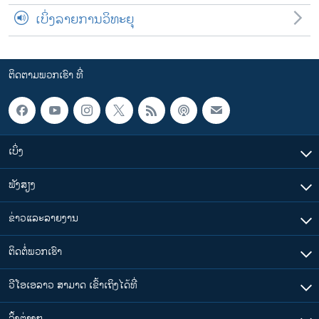
ເບິ່ງລາຍການວິທະຍຸ
ຕິດຕາມພວກເຮົາ ທີ່
ເບິ່ງ
ຟັງສຽງ
ຂ່າວແລະລາຍງານ
ຕິດຕໍ່ພວກເຮົາ
ວີໂອເອລາວ ສາມາດ ເຂົ້າເຖິງໄດ້ທີ່
​ລິ້ງ​ຕ່າງໆ