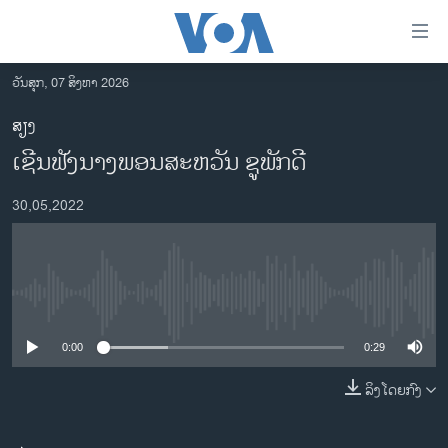
ລິ້ງ
ສຳຫລັບ
ເຂົ້າ
ວັນສຸກ, 07 ສິງຫາ 2026
ຫາ
ໂຮມເພຈ
ສຽງ
ຂ້າມ
ລາວ
​ເຊີນ​ຟັງ​ນາງ​ພອນ​ສະ​ຫວັນ ຊູ​ພັກ​ດີ
ຂ້າມ
ອາເມຣິກາ
ຂ້າມ
30,05,2022
ໄປ
ການເລືອກຕັ້ງ ປະທານາທີບໍດີ ສະຫະລັດ 2024
ຫາ
ຂ່າວ​ຈີນ
ຊອກ
ຄົ້ນ
ໂລກ
No media source currently available
ເອເຊຍ
0:00
0:29
ອິດສະຫຼະພາບດ້ານການຂ່າວ
ຊີວິດຊາວລາວ
ລິງໂດຍກົງ
ຊຸມຊົນຊາວລາວ