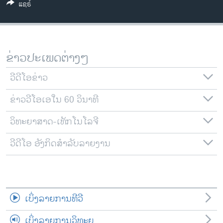
ແຊຣ໌
ວິທະຍາສາດ-ເທັກໂນໂລຈີ
ທຸລະກິດ
ພາສາອັງກິດ
ຂ່າວປະເພດຕ່າງໆ
ວີດີໂອ
ວີດີໂອຂ່າວ
ສຽງ
ຂ່າວວີໂອເອໃນ 60 ວິນາທີ
ລາຍການກະຈາຍສຽງ
ຕິດຕາມພວກເຮົາ ທີ່
ລາຍງານ
ວິທະຍາສາດ-ເທັກໂນໂລຈີ
ວີດີໂອ ອັງກິດສຳລັບລາຍງານ
ພາສາຕ່າງໆ
ເບິ່ງລາຍການທີວີ
ເບິ່ງລາຍການວິທະຍຸ