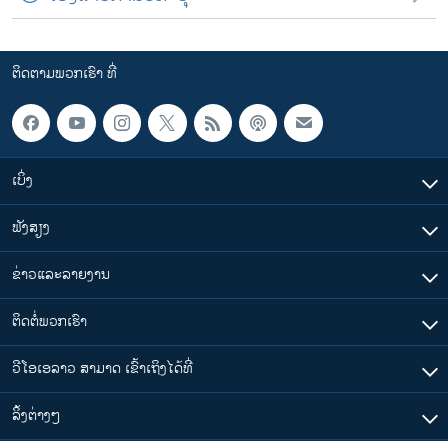
ຕິດຕາມພວກເຮົາ ທີ່
ເບິ່ງ
ຟັງສຽງ
ຂ່າວແລະລາຍງານ
ຕິດຕໍ່ພວກເຮົາ
ວີໂອເອລາວ ສາມາດ ເຂົ້າເຖິງໄດ້ທີ່
​ລິ້ງ​ຕ່າງໆ