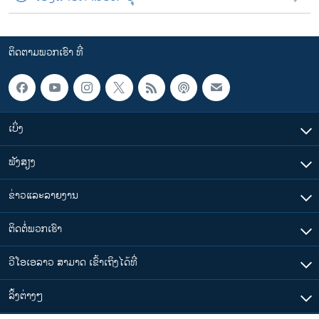
ຕິດຕາມພວກເຮົາ ທີ່
ເບິ່ງ
ຟັງສຽງ
ຂ່າວແລະລາຍງານ
ຕິດຕໍ່ພວກເຮົາ
ວີໂອເອລາວ ສາມາດ ເຂົ້າເຖິງໄດ້ທີ່
​ລິ້ງ​ຕ່າງໆ