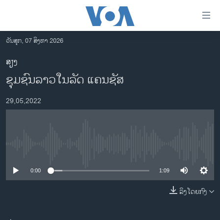
ລິ້ງ
ສຳຫລັບ
ເຂົ້າ
ວັນສຸກ, 07 ສິງຫາ 2026
ຫາ
ໂຮມເພຈ
ສຽງ
ຂ້າມ
ລາວ
ຊຸມຊົນລາວໃນລັດ ແຄນຊັສ
ຂ້າມ
ອາເມຣິກາ
ຂ້າມ
29,05,2022
ໄປ
ການເລືອກຕັ້ງ ປະທານາທີບໍດີ ສະຫະລັດ 2024
ຫາ
ຂ່າວ​ຈີນ
ຊອກ
ຄົ້ນ
ໂລກ
No media source currently available
ເອເຊຍ
0:00
1:09
ອິດສະຫຼະພາບດ້ານການຂ່າວ
ຊີວິດຊາວລາວ
ລິງໂດຍກົງ
ຊຸມຊົນຊາວລາວ