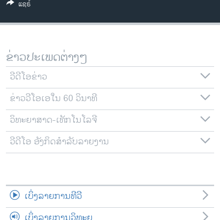
ແຊຣ໌
ວິທະຍາສາດ-ເທັກໂນໂລຈີ
ທຸລະກິດ
ພາສາອັງກິດ
ຂ່າວປະເພດຕ່າງໆ
ວີດີໂອ
ວີດີໂອຂ່າວ
ສຽງ
ຂ່າວວີໂອເອໃນ 60 ວິນາທີ
ລາຍການກະຈາຍສຽງ
ຕິດຕາມພວກເຮົາ ທີ່
ລາຍງານ
ວິທະຍາສາດ-ເທັກໂນໂລຈີ
ວີດີໂອ ອັງກິດສຳລັບລາຍງານ
ພາສາຕ່າງໆ
ເບິ່ງລາຍການທີວີ
ເບິ່ງລາຍການວິທະຍຸ