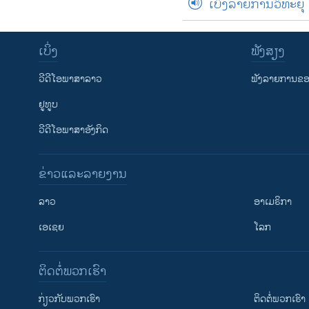
ເບິ່ງລາຍການວິທະຍຸ
ເບິ່ງ
ຟັງສຽງ
ວີດີໂອພາສາລາວ
ຟັງລາຍການຂອງ
ຢູທູບ
ວີດີໂອພາສາອັງກິດ
ຂ່າວແລະລາຍງານ
ລາວ
ອາເມຣິກາ
ເອເຊຍ
ໂລກ
ຕິດຕໍ່ພວກເຮົາ
ກ່ຽວກັບພວກເຮົາ
ຕິດຕໍ່ພວກເຮົາ