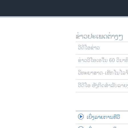
ຂ່າວປະເພດຕ່າງໆ
ວີດີໂອຂ່າວ
ຂ່າວວີໂອເອໃນ 60 ວິນາທ
ວິທະຍາສາດ-ເທັກໂນໂລຈ
ວີດີໂອ ອັງກິດສຳລັບລາ
ເບິ່ງລາຍການທີວີ