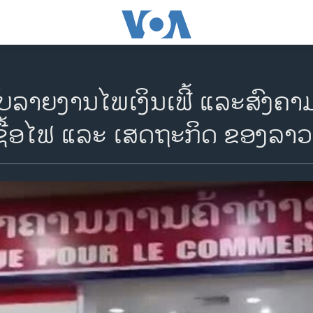
ກັບລາຍງານໄພເງິນເຟີ້ ແລະສົງຄາມໃ
ເຊື້ອໄຟ ແລະ ເສດຖະກິດ ຂອງລາວ