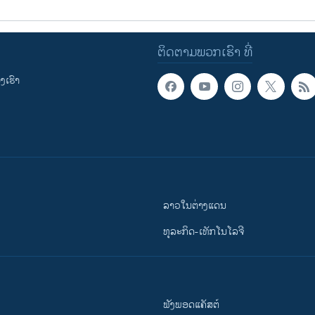
ຕິດຕາມພວກເຮົາ ທີ່
ເຮົາ
ລາວໃນຕ່າງແດນ
ທຸລະກິດ-ເທັກໂນໂລຈີ
ຟັງພອດແຄັສຕ໌