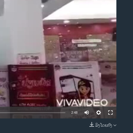
ble
2:48
ລິງໂດຍກົງ
EMBED