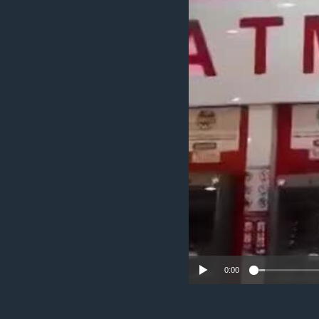
ວິທະຍາສາດ-ເທັກໂນໂລຈີ
ທຸລະກິດ
ພາສາອັງກິດ
ວີດີໂອ
ສຽງ
ລາຍການກະຈາຍສຽງ
ລາຍງານ
0:00