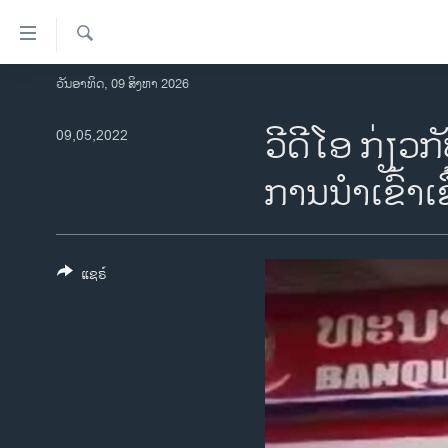
ລິ້ງ
ສຳຫລັບ
ເຂົ້າ
ຄົ້ນຫາ
ວັນອາທິດ, 09 ສິງຫາ 2026
ໂຮມເພຈ
ຫາ
ລາວ
ວີດີໂອ ກ່ຽວ
09,05,2022
ຂ້າມ
ຂ້າມ
ອາເມຣິກາ
ການນໍາເຂົ້າ
ຂ້າມ
ການເລືອກຕັ້ງ ປະທານາທີບໍດີ ສະຫະລັດ
ໄປ
2024
ຫາ
ຂ່າວ​ຈີນ
ຊອກ
ແຊຣ໌
ຄົ້ນ
ໂລກ
ເອເຊຍ
ອິດສະຫຼະພາບດ້ານການຂ່າວ
ຊີວິດຊາວລາວ
ຊຸມຊົນຊາວລາວ