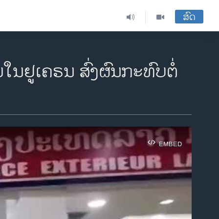
ສົດ
ນຢູເຄຣນ ສົ່ງ​ຜົນກະທົບຕໍ່
EMBED