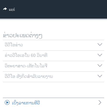
ວິທະຍາສາດ-ເທັກໂນໂລຈີ
ແຊຣ໌
ທຸລະກິດ
ພາສາອັງກິດ
ວີດີໂອ
ຂ່າວປະເພດຕ່າງໆ
ສຽງ
ວີດີໂອຂ່າວ
ລາຍການກະຈາຍສຽງ
ຕິດຕາມພວກເຮົາ ທີ່
ຂ່າວວີໂອເອໃນ 60 ວິນາທີ
ລາຍງານ
ວິທະຍາສາດ-ເທັກໂນໂລຈີ
ພາສາຕ່າງໆ
ວີດີໂອ ອັງກິດສຳລັບລາຍງານ
ເບິ່ງລາຍການທີວີ