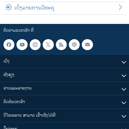
ເບິ່ງລາຍການວິທະຍຸ
ຕິດຕາມພວກເຮົາ ທີ່
ເບິ່ງ
ຟັງສຽງ
ຂ່າວແລະລາຍງານ
ຕິດຕໍ່ພວກເຮົາ
ວີໂອເອລາວ ສາມາດ ເຂົ້າເຖິງໄດ້ທີ່
​ລິ້ງ​ຕ່າງໆ