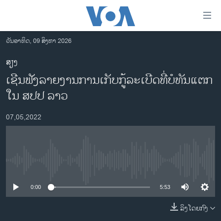
ລິ້ງ
ສຳຫລັບ
ເຂົ້າ
ວັນອາທິດ, 09 ສິງຫາ 2026
ຫາ
ໂຮມເພຈ
ສຽງ
ຂ້າມ
ລາວ
ເຊີ​ນ​ຟັງ​ລາຍ​ງານ​ການ​ເກັບ​ກູ້​ລະ​ເບີດ​ທີ່​ບໍ​ທັນ​ແຕກ​
ຂ້າມ
ອາເມຣິກາ
ຂ້າມ
ໃນ ສ​ປ​ປ ລາວ
ໄປ
ການເລືອກຕັ້ງ ປະທານາທີບໍດີ ສະຫະລັດ 2024
ຫາ
07,05,2022
ຂ່າວ​ຈີນ
ຊອກ
ຄົ້ນ
ໂລກ
ເອເຊຍ
No media source currently available
ອິດສະຫຼະພາບດ້ານການຂ່າວ
0:00
5:53
ຊີວິດຊາວລາວ
ລິງໂດຍກົງ
ຊຸມຊົນຊາວລາວ