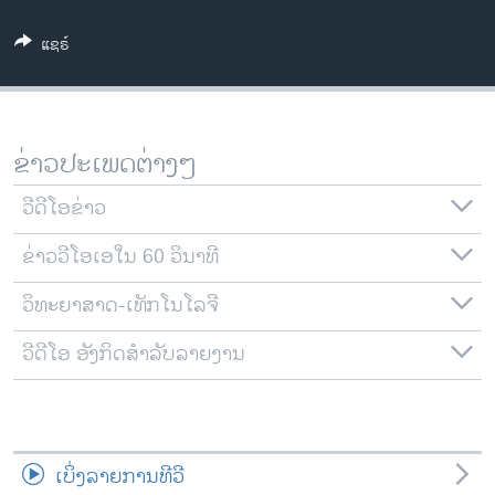
ວິທະຍາສາດ-ເທັກໂນໂລຈີ
ແຊຣ໌
ທຸລະກິດ
ພາສາອັງກິດ
ວີດີໂອ
ຂ່າວປະເພດຕ່າງໆ
ສຽງ
ວີດີໂອຂ່າວ
ລາຍການກະຈາຍສຽງ
ຕິດຕາມພວກເຮົາ ທີ່
ຂ່າວວີໂອເອໃນ 60 ວິນາທີ
ລາຍງານ
ວິທະຍາສາດ-ເທັກໂນໂລຈີ
ພາສາຕ່າງໆ
ວີດີໂອ ອັງກິດສຳລັບລາຍງານ
ເບິ່ງລາຍການທີວີ