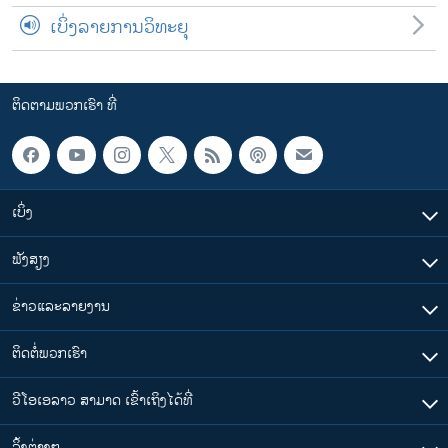
ເບິ່ງລາຍການວິທະຍຸ
ຕິດຕາມພວກເຮົາ ທີ່
ເບິ່ງ
ຟັງສຽງ
ຂ່າວແລະລາຍງານ
ຕິດຕໍ່ພວກເຮົາ
ວີໂອເອລາວ ສາມາດ ເຂົ້າເຖິງໄດ້ທີ່
​ລິ້ງ​ຕ່າງໆ