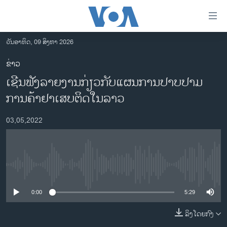
ລິ້ງ
ສຳຫລັບ
ເຂົ້າ
ວັນອາທິດ, 09 ສິງຫາ 2026
ຫາ
ໂຮມເພຈ
ຂ່າວ
ຂ້າມ
ລາວ
ເຊີນ​ຟັງ​ລາຍ​ງານ​ກ່ຽວ​ກັບແຜນ​ການ​ປາບ​ປາມ​
ຂ້າມ
ອາເມຣິກາ
ຂ້າມ
ການ​ຄ້າ​ຢາ​ເສບ​ຕິດ​ໃນ​ລາວ
ໄປ
ການເລືອກຕັ້ງ ປະທານາທີບໍດີ ສະຫະລັດ 2024
ຫາ
03,05,2022
ຂ່າວ​ຈີນ
ຊອກ
ຄົ້ນ
ໂລກ
ເອເຊຍ
No media source currently available
ອິດສະຫຼະພາບດ້ານການຂ່າວ
0:00
5:29
ຊີວິດຊາວລາວ
ລິງໂດຍກົງ
ຊຸມຊົນຊາວລາວ