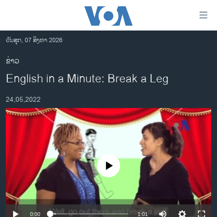
ລິ້ງ
ສຳຫລັບ
ເຂົ້າ
ວັນສຸກ, 07 ສິງຫາ 2026
ຫາ
ໂຮມເພຈ
ຂ່າວ
ຂ້າມ
ລາວ
English in a Minute: Break a Leg
ຂ້າມ
ອາເມຣິກາ
ຂ້າມ
24,05,2022
ໄປ
ການເລືອກຕັ້ງ ປະທານາທີບໍດີ ສະຫະລັດ 2024
ຫາ
ຂ່າວ​ຈີນ
ຊອກ
ຄົ້ນ
ໂລກ
ເອເຊຍ
No media source currently available
ອິດສະຫຼະພາບດ້ານການຂ່າວ
ຊີວິດຊາວລາວ
ຊຸມຊົນຊາວລາວ
0:00
1:01