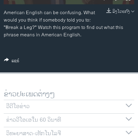
ວິທະຍາສາດ-ເທັກໂນໂລຈີ
ລິງໂດຍກົງ
American English can be confusing. What
ທຸລະກິດ
would you think if somebody told you to:
ພາສາອັງກິດ
"Break a Leg?" Watch this program to find out what this
phrase means in American English.
ວີດີໂອ
ສຽງ
ແຊຣ໌
ລາຍການກະຈາຍສຽງ
ຕິດຕາມພວກເຮົາ ທີ່
ລາຍງານ
ຂ່າວປະເພດຕ່າງໆ
ພາສາຕ່າງໆ
ວີດີໂອຂ່າວ
ຂ່າວວີໂອເອໃນ 60 ວິນາທີ
ວິທະຍາສາດ-ເທັກໂນໂລຈີ