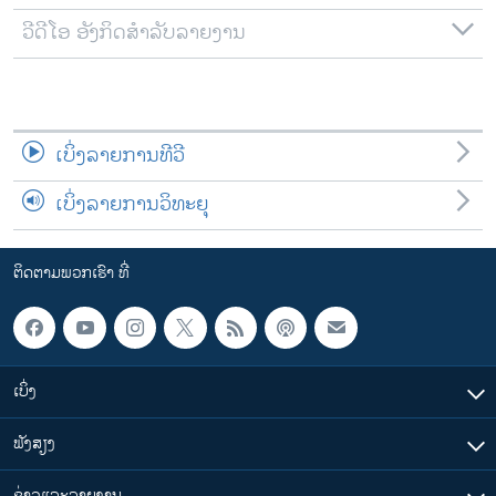
ວີດີໂອ ອັງກິດສຳລັບລາຍງານ
ເບິ່ງລາຍການທີວີ
ເບິ່ງລາຍການວິທະຍຸ
ຕິດຕາມພວກເຮົາ ທີ່
ເບິ່ງ
ຟັງສຽງ
ຂ່າວແລະລາຍງານ