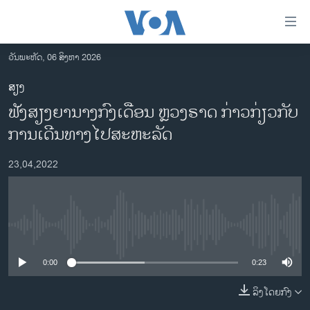
ລິ້ງ
ສຳຫລັບ
ເຂົ້າ
ວັນພະຫັດ, 06 ສິງຫາ 2026
ຫາ
ໂຮມເພຈ
ສຽງ
ຂ້າມ
ລາວ
ຟັງສຽງຍານາງກົງເດືອນ ຫຼວງຣາດ ກ່າວກ່ຽວກັບ
ຂ້າມ
ອາເມຣິກາ
ຂ້າມ
ການເດີນທາງໄປສະຫະລັດ
ໄປ
ການເລືອກຕັ້ງ ປະທານາທີບໍດີ ສະຫະລັດ 2024
ຫາ
23,04,2022
ຂ່າວ​ຈີນ
ຊອກ
ຄົ້ນ
ໂລກ
ເອເຊຍ
No media source currently available
ອິດສະຫຼະພາບດ້ານການຂ່າວ
0:00
0:23
ຊີວິດຊາວລາວ
ລິງໂດຍກົງ
ຊຸມຊົນຊາວລາວ