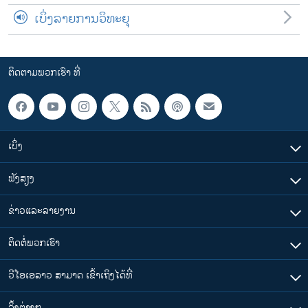
ເບິ່ງລາຍການວິທະຍຸ
ຕິດຕາມພວກເຮົາ ທີ່
ເບິ່ງ
ຟັງສຽງ
ຂ່າວແລະລາຍງານ
ຕິດຕໍ່ພວກເຮົາ
ວີໂອເອລາວ ສາມາດ ເຂົ້າເຖິງໄດ້ທີ່
​ລິ້ງ​ຕ່າງໆ