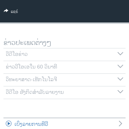
ວິທະຍາສາດ-ເທັກໂນໂລຈີ
ແຊຣ໌
ທຸລະກິດ
ພາສາອັງກິດ
ວີດີໂອ
ຂ່າວປະເພດຕ່າງໆ
ສຽງ
ວີດີໂອຂ່າວ
ລາຍການກະຈາຍສຽງ
ຕິດຕາມພວກເຮົາ ທີ່
ຂ່າວວີໂອເອໃນ 60 ວິນາທີ
ລາຍງານ
ວິທະຍາສາດ-ເທັກໂນໂລຈີ
ພາສາຕ່າງໆ
ວີດີໂອ ອັງກິດສຳລັບລາຍງານ
ເບິ່ງລາຍການທີວີ