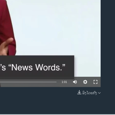
ble
1:01
ລິງໂດຍກົງ
EMBED