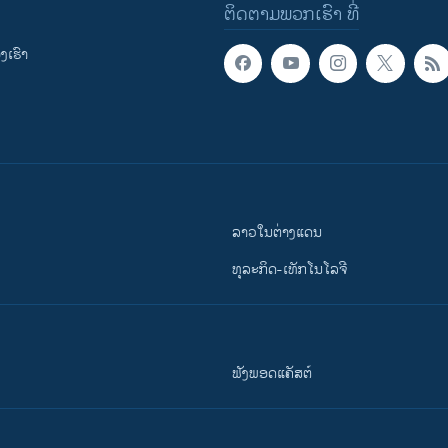
ຕິດຕາມພວກເຮົາ ທີ່
ເຮົາ
ລາວໃນຕ່າງແດນ
ທຸລະກິດ-ເທັກໂນໂລຈີ
ຟັງພອດແຄັສຕ໌