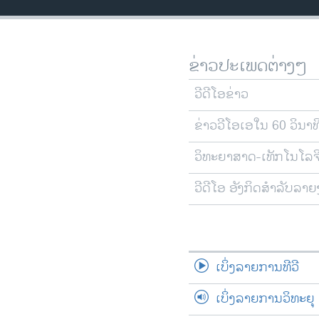
ວິທະຍາສາດ-ເທັກໂນໂລຈີ
ທຸລະກິດ
ຂ່າວປະເພດຕ່າງໆ
ພາສາອັງກິດ
ວີດີໂອ
ວີດີໂອຂ່າວ
ສຽງ
ຂ່າວວີໂອເອໃນ 60 ວິນາທ
ລາຍການກະຈາຍສຽງ
ວິທະຍາສາດ-ເທັກໂນໂລຈ
ລາຍງານ
ວີດີໂອ ອັງກິດສຳລັບລາ
ເບິ່ງລາຍການທີວີ
ເບິ່ງລາຍການວິທະຍຸ