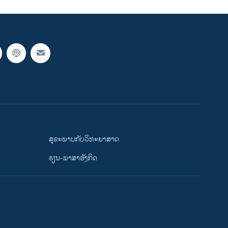
ສຸຂະພາບກັບວິທະຍາສາດ
ຮຽນ-ພາສາອັງກິດ