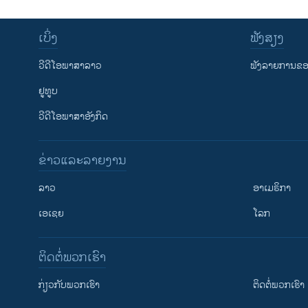
ເບິ່ງ
ຟັງສຽງ
ວີດີໂອພາສາລາວ
ຟັງລາຍການຂອງ
ຢູທູບ
ວີດີໂອພາສາອັງກິດ
ຂ່າວແລະລາຍງານ
ລາວ
ອາເມຣິກາ
ເອເຊຍ
ໂລກ
ຕິດຕໍ່ພວກເຮົາ
ກ່ຽວກັບພວກເຮົາ
ຕິດຕໍ່ພວກເຮົາ