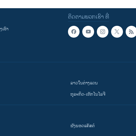
ຕິດຕາມພວກເຮົາ ທີ່
ເຮົາ
ລາວໃນຕ່າງແດນ
ທຸລະກິດ-ເທັກໂນໂລຈີ
ຟັງພອດແຄັສຕ໌