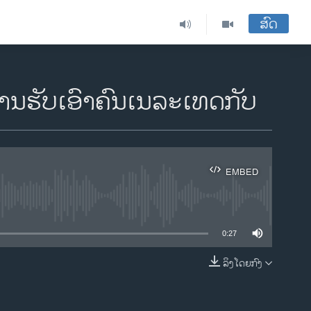
ສົດ
ານ​ຮັບ​ເອົາ​ຄົນ​ເນ​ລະ​ເທດ​ກັບ
EMBED
ble
0:27
ລິງໂດຍກົງ
EMBED