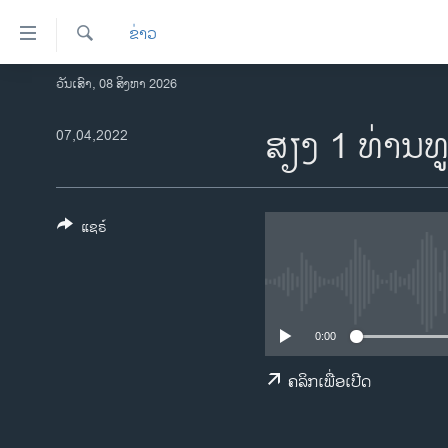
ລິ້ງ
ຂ່າວ
ສຳຫລັບ
ເຂົ້າ
ຄົ້ນຫາ
ວັນເສົາ, 08 ສິງຫາ 2026
ໂຮມເພຈ
ຫາ
ລາວ
ສຽງ 1 ທ່ານ​ທູດ
07,04,2022
ຂ້າມ
ຂ້າມ
ອາເມຣິກາ
ຂ້າມ
ການເລືອກຕັ້ງ ປະທານາທີບໍດີ ສະຫະລັດ
ໄປ
2024
ແຊຣ໌
ຫາ
ຂ່າວ​ຈີນ
ຊອກ
ຄົ້ນ
ໂລກ
ເອເຊຍ
0:00
ອິດສະຫຼະພາບດ້ານການຂ່າວ
ຄລິກເພື່ອເປີດ
ຊີວິດຊາວລາວ
ຊຸມຊົນຊາວລາວ