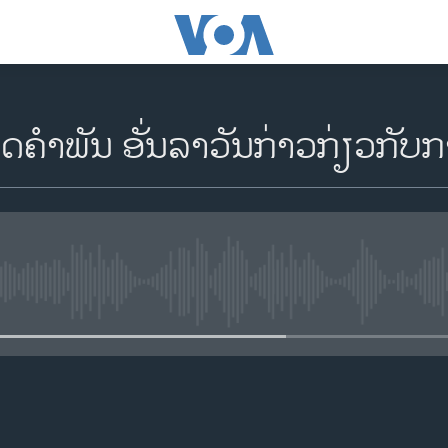
​ຄຳ​ພັນ ອັ່ນ​ລາ​ວັນ​ກ່າວ​ກ່ຽວ​ກັບ​ກ
No media source currently availa