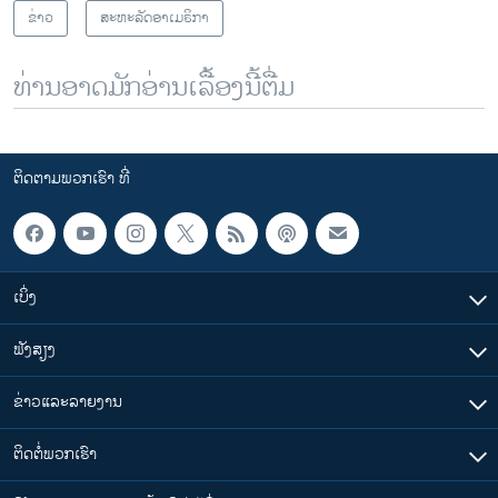
ຂ່າວ
ສະຫະລັດອາເມຣິກາ
ທ່ານອາດມັກອ່ານເລື້ອງນີ້ຕື່ມ
ຕິດຕາມພວກເຮົາ ທີ່
ເບິ່ງ
ຟັງສຽງ
ຂ່າວແລະລາຍງານ
ຕິດຕໍ່ພວກເຮົາ