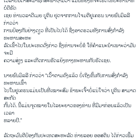
ເວລາບັນດາສະມາຊິກສະພາຖາມວ່າ ແມ່ນຫຍັງທີ່ຈະເຮັດໃຫ້ປະທານາທິ
ບໍດີຣັດ
ເຊຍ ທ່ານວລາດີເມຍ ປູຕິນ ຢຸດຈາກການໂຈມຕີຢູເຄຣນ ນາຍພົນມິລລີ
ກ່າວວ່າ
ການປ້ອງກັນຢ່າງດຽວ ທີ່ເປັນໄປໄດ້ ຊຶ່ງອາດ​ຮວມ​ທັງ​ການ​ສົ່ງກຳລັງ
ທະຫານສະຫະ
ລັດເຂົ້າ​ໄປໃນປະເທດ​ດັ່ງ​ກ່າວ ຊຶ່ງທ່ານຈະບໍ່​ຂໍ ໃຫ້ຄຳແນະນຳເພາະວ່າມັນ
ຈະມີ
ຄວາມສ່ຽງ ແລະເກີດການຂັດແຍ້ງທາງທະຫານກັບຣັດເຊຍ.
ນາຍພົນມິລລີ ກ່າວວ່າ “ເວົ້າຕາມຕົງແລ້ວ ​ບໍ່​ເຖິງ​ຂັ້ນ​ກັບ​ການ​ສົ່ງກຳລັງ
ທະຫານເຂົ້າ
ໄປ​ໃນຢູເຄຣນ​ແມ່ນເປັນທີ່ເໝາະສົມ ຂ້າພະເຈົ້າບໍ່ແນ່ໃຈວ່າ ປູຕິນ ​ສາ​ມາດ
ສະ​ກັດ​
ກັ້ນ​ໄດ້. ນີ້ແມ່ນຈຸດໝາຍໃນໄລຍະຍາວຂອງທ່ານ ທີ່ມີມາກ່ອນ​ແລ້ວເປັນ
ເວລາ
ຫລາຍປີ.”
ລັດຖະມົນຕີປ້ອງກັນປະເທດສະ​ຫະ​ລັດ ທ່າຍລອຍ ອອສຕິນ ໄດ້ກ່າວເພີ້ມ