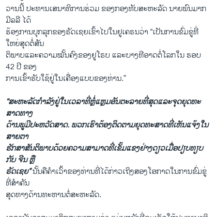
ວານນີ້ ປະທານເສ​ນາ​ທິ​ການຮ່ວມ ຂອງກອງ​ທັບ​ສະ​ຫະ​ລັດ ນາຍພົນມາກ
ມີລລີ ໄດ້
ຮ້ອງການບຸກລຸກຂອງຣັດເຊຍ​ເຂົ້າ​ໄປໃນຢູເຄຣນວ່າ “ເປັນການຂົ່ມຂູ່ທີ່
ໃຫຍ່ສຸດຕໍ່ສັນ
ຕິພາບແລະຄວາມໝັ້ນ​ຄົງຂອງຢູໂຣບ ແລະບາງທີອາດຕໍ່ໂລກໃນ ​ຮອບ
42 ປີ ຂອງ
ການ​ເຂົ້າຮັບໃຊ້ຢູ່ໃນເຄື່ອງແບບ​ຂອງ​ທ່ານ.”
“ສະຫະລັດກຳລັງຢູ່ໃນ​ເວ​ລາ​ທີ່​ຫຼໍ່​ແຫຼມອັນຕະລາຍທີ່ສຸດແລະ​ຈຸດ​ຍຸດ​ທະ​
ສາດ​ທາງ​
ດ້ານພູມີປະຫວັດສາດ. ພວກເຮົາຕ້ອງຕິດຕາມຍຸດທະສາດທີ່ເຫັນແຈ້ງໃນ
ສາຍຕາ
ຮັກສາສັນຕິພາບດ້ວຍຄວາມ​ສາ​ມາດທີ່ເຂັ້ມແຂງຢ່າງດຽວເມື່ອ​ປຽບ​ທຽບ​
ກັບ ຈີນ ຫຼື
ຣັດເຊຍ”
ນັ້ນ​ຄື​ຄຳ​ເວົ້າ​ຂອງທ່ານ​ທີ່ໄດ້ກ່າວເຖິງສອງໂອກາດ​ໃນ​ການຂົ່ມຂູ່​
ທີ່​ສຳ​ຄັນ
ສຸດທາງດ້ານທະຫານຕໍ່ສະຫະລັດ.