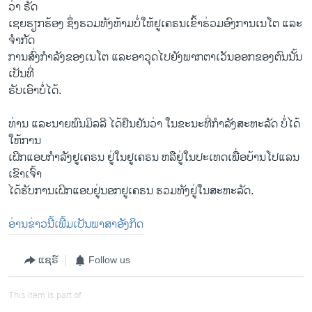
ວ່າ ຣັດ
ເຊຍຮຽກຮ້ອງ ຊຶ່ງຮວມທັງຫ້າມບໍ່ໃຫ້ຢູເຄຣນເຂົ້າຮ່ວມອົງການເນໂຕ ແລະ
ຈຳກັດ
ການສົ່ງກຳລັງຂອງເນໂຕ ແລະອາວຸດໄປ​ຍັງພາກຕາເວັນອອກຂອງຕົນນັ້ນ
ເປັນທີ່
ຮັບເອົາບໍ່ໄດ້.
ທ່ານ ແລະນາຍພົນມິລລີ ໄດ້ຢືນຢັນວ່າ ໃນຂະນະທີ່ກຳລັງສະຫະລັດ ບໍ່ໄດ້​
ໃຫ້​ການ
ເຝິກແອບກຳລັງຢູເຄຣນ ຢູ່ໃນຢູເຄຣນ ຫລືຢູ່ໃນປະເທດເພື່ອບ້ານໂປແລນ
ເຂົາເຈົ້າ
ໄດ້​ຮັບ​ການເຝິກແອບຢູ່ນອກຢູເຄຣນ ຮວມທັງຢູ່ໃນສະຫະລັດ.
ອ່ານຂ່າວນີ້ເພີ້ມເປັນພາສາອັງກິດ
ແຊຣ໌
Follow us
This item is part of