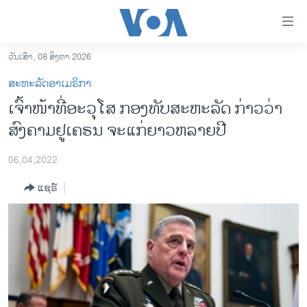
ລິ້ງ
ສຳຫລັບ
ເຂົ້າ
ວັນເສົາ, 08 ສິງຫາ 2026
ຫາ
ໂຮມເພຈ
ສະຫະລັດອາເມຣິກາ
ຂ້າມ
ລາວ
ເຈົ້າໜ້າທີ່ອະ​ວຸ​ໂສ​ ກອງທັບສະຫະລັດ ກ່າວວ່າ
ຂ້າມ
ອາເມຣິກາ
ສົງຄາມຢູເຄຣນ ຈະແກ່ຍາວຫລາຍປີ
ຂ້າມ
ໄປ
ການເລືອກຕັ້ງ ປະທານາທີບໍດີ ສະຫະລັດ 2024
ຫາ
06,04,2022
ຂ່າວ​ຈີນ
ຊອກ
ແຊຣ໌
ຄົ້ນ
ໂລກ
ເອເຊຍ
ອິດສະຫຼະພາບດ້ານການຂ່າວ
ຊີວິດຊາວລາວ
ຊຸມຊົນຊາວລາວ