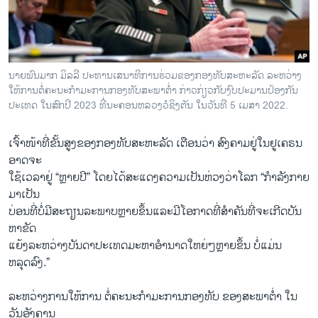
ວິທະຍາສາດ-ເທັກໂນໂລຈີ
ທຸລະກິດ
ພາສາອັງກິດ
ນາຍພົນມາກ ມິລລີ ປະທານເສ​ນາ​ທິ​ການ​ຮ່ວມ​ຂອງກອງ​ທັບ​ສະ​ຫະ​ລັດ ລະຫວ່າງ
ວີດີໂອ
ໃຫ້​ການຕໍ່ຄະນະກຳມະການກອງທັບສະພາຕໍ່າ ກ່າວກ່ຽວກັບງົບປະມານປ້ອງກັນ
ປະເທດ ໃນສົກປີ 2023 ທີ່່ນະຄອນຫລວງວໍຊິງຕັນ ​ໃນວັນທີ 5 ເມສາ 2022.
ສຽງ
ເຈົ້າໜ້າທີ່​ຂັ້ນສູງ​ຂອງກອງທັບສະຫະລັດ ເຕືອນວ່າ ສົງຄາມຢູ່ໃນຢູເຄຣນ
ລາຍການກະຈາຍສຽງ
ຕິດຕາມພວກເຮົາ ທີ່
ອາດຈະ
ລາຍງານ
ໃຊ້ເວລາຢູ່ “ຫຼາຍປີ” ໂດຍ​ໄດ້​ສະ​ແດງຄວາມເປັນຫ່ວງວ່າໂລກ “ກຳລັງກາຍ
ມາເປັນ
ບ່ອນທີ່​ບໍ່​ມີ​ສະ​ຖຽນ​ລະ​ພາບຫຼາຍຂຶ້ນແລະ​ມີໂອກາດທີ່ສຳຄັນ​ທີ່​ຈະ​ເກີດ​ບັນ
ພາສາຕ່າງໆ
ຫາຂັດ
ແຍ້ງລະຫວ່າງບັນດາປະເທດມະຫາອຳນາດໃຫຍ່ໆຫຼາຍຂຶ້ນ ບໍ່ແມ່ນ
ຫລຸດລົງ.”
ລະຫວ່າງການໃຫ້ການ ຕໍ່ຄະນະກຳມະການກອງທັບ​ ຂອງສະພາຕໍ່າ ໃນ
ວັນອັງຄານ