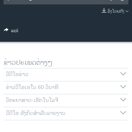
ວິທະຍາສາດ-ເທັກໂນໂລຈີ
ລິງໂດຍກົງ
ທຸລະກິດ
ພາສາອັງກິດ
ແຊຣ໌
ວີດີໂອ
ສຽງ
ລາຍການກະຈາຍສຽງ
ຂ່າວປະເພດຕ່າງໆ
ຕິດຕາມພວກເຮົາ ທີ່
ລາຍງານ
ວີດີໂອຂ່າວ
ຂ່າວວີໂອເອໃນ 60 ວິນາທີ
ພາສາຕ່າງໆ
ວິທະຍາສາດ-ເທັກໂນໂລຈີ
ວີດີໂອ ອັງກິດສຳລັບລາຍງານ