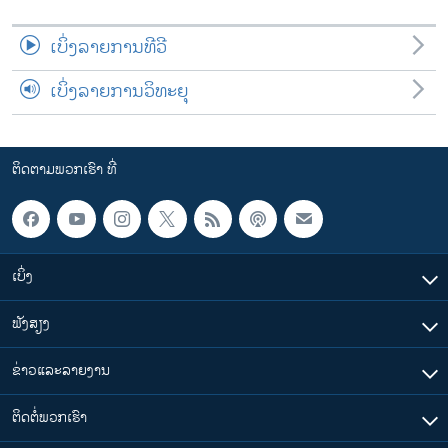
ເບິ່ງລາຍການທີວີ
ເບິ່ງລາຍການວິທະຍຸ
ຕິດຕາມພວກເຮົາ ທີ່
ເບິ່ງ
ຟັງສຽງ
ຂ່າວແລະລາຍງານ
ຕິດຕໍ່ພວກເຮົາ