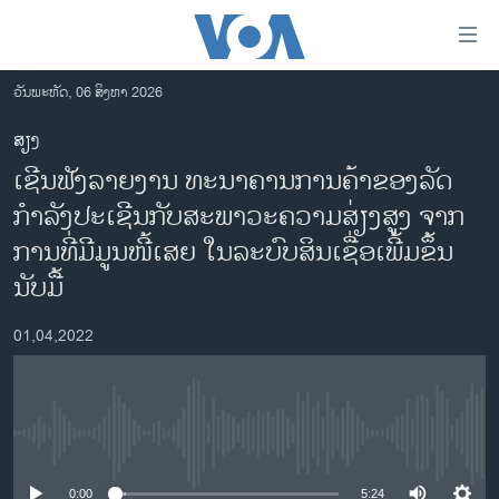
ລິ້ງ
ສຳຫລັບ
ເຂົ້າ
ວັນພະຫັດ, 06 ສິງຫາ 2026
ຫາ
ໂຮມເພຈ
ສຽງ
ຂ້າມ
ລາວ
ເຊີນຟັງລາຍງານ ທະນາຄານການຄ້າຂອງລັດ
ຂ້າມ
ອາເມຣິກາ
ຂ້າມ
ກຳລັງປະເຊີນກັບສະພາວະຄວາມສ່ຽງສູງ ຈາກ
ໄປ
ການເລືອກຕັ້ງ ປະທານາທີບໍດີ ສະຫະລັດ 2024
ການທີ່ມີມູນໜີ້ເສຍ ໃນລະບົບສິນເຊື່ອເພີ້ມຂຶ້ນ
ຫາ
ຂ່າວ​ຈີນ
ນັບມື້
ຊອກ
ຄົ້ນ
ໂລກ
01,04,2022
ເອເຊຍ
ອິດສະຫຼະພາບດ້ານການຂ່າວ
ຊີວິດຊາວລາວ
No media source currently available
ຊຸມຊົນຊາວລາວ
0:00
5:24