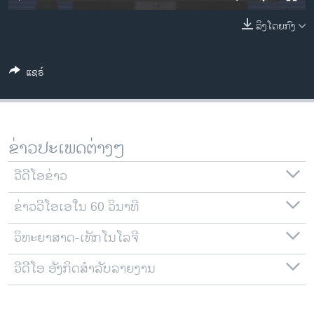
ວິທະຍາສາດ-ເທັກໂນໂລຈີ
ລິງໂດຍກົງ
ທຸລະກິດ
ພາສາອັງກິດ
ແຊຣ໌
ວີດີໂອ
ສຽງ
ລາຍການກະຈາຍສຽງ
ຂ່າວປະເພດຕ່າງໆ
ຕິດຕາມພວກເຮົາ ທີ່
ລາຍງານ
ວີດີໂອຂ່າວ
ຂ່າວວີໂອເອໃນ 60 ວິນາທີ
ພາສາຕ່າງໆ
ວິທະຍາສາດ-ເທັກໂນໂລຈີ
ວີດີໂອ ອັງກິດສຳລັບລາຍງານ