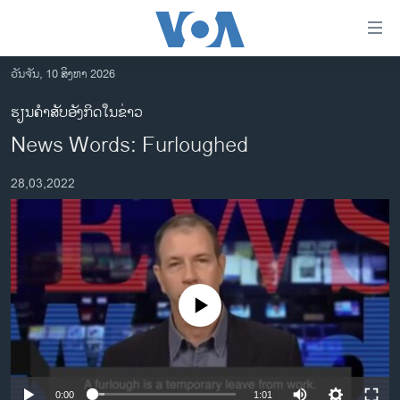
ລິ້ງ
ສຳຫລັບ
ເຂົ້າ
ວັນຈັນ, 10 ສິງຫາ 2026
ຫາ
ໂຮມເພຈ
ຮຽນຄຳສັບອັງກິດໃນຂ່າວ
ຂ້າມ
ລາວ
News Words: Furloughed
ຂ້າມ
ອາເມຣິກາ
ຂ້າມ
28,03,2022
ໄປ
ການເລືອກຕັ້ງ ປະທານາທີບໍດີ ສະຫະລັດ 2024
ຫາ
ຂ່າວ​ຈີນ
ຊອກ
ຄົ້ນ
ໂລກ
ເອເຊຍ
No media source currently available
ອິດສະຫຼະພາບດ້ານການຂ່າວ
ຊີວິດຊາວລາວ
ຊຸມຊົນຊາວລາວ
0:00
1:01