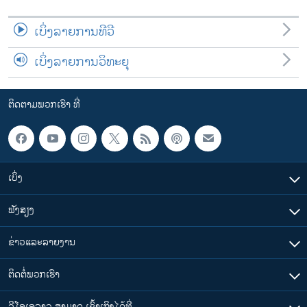
ເບິ່ງລາຍການທີວີ
ເບິ່ງລາຍການວິທະຍຸ
ຕິດຕາມພວກເຮົາ ທີ່
ເບິ່ງ
ຟັງສຽງ
ຂ່າວແລະລາຍງານ
ຕິດຕໍ່ພວກເຮົາ
ວີໂອເອລາວ ສາມາດ ເຂົ້າເຖິງໄດ້ທີ່